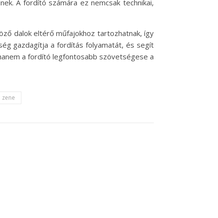
dnek. A fordító számára ez nemcsak technikai,
nböző dalok eltérő műfajokhoz tartozhatnak, így
űség gazdagítja a fordítás folyamatát, és segít
 hanem a fordító legfontosabb szövetségese a
zene