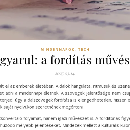
,
MINDENNAPOK
TECH
yarul: a fordítás művész
2025.03.14.
lalt el az emberek életében. A dalok hangulata, ritmusuk és üzen
et adni a mindennapi életnek. A szövegek jelentősége nem csup
 terjed, úgy a dalszövegek fordítása is elengedhetetlen, hiszen
ók saját nyelvükön szeretnének megérteni.
konvertáló folyamat, hanem igazi művészet is. A fordítónak figye
úzódó mélyebb jelentéseket. Mindezek mellett a kulturális különbs