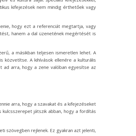
atikus kifejezések nem mindig érthetőek vagy
tenie, hogy ezt a referenciát megtartja, vagy
etést, hanem a dal üzenetének megértését is
zerű, a másikban teljesen ismeretlen lehet. A
 közvetítse. A kihívások ellenére a kulturális
t ad arra, hogy a zene valóban egyesítse az
ennie arra, hogy a szavakat és a kifejezéseket
s kulcsszerepet játszik abban, hogy a fordítás
ti szövegben rejlenek. Ez gyakran azt jelenti,