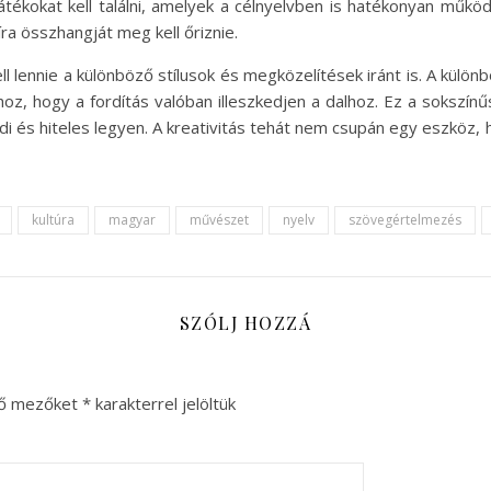
tékokat kell találni, amelyek a célnyelvben is hatékonyan műkö
íra összhangját meg kell őriznie.
kell lennie a különböző stílusok és megközelítések iránt is. A külö
shoz, hogy a fordítás valóban illeszkedjen a dalhoz. Ez a sokszín
 és hiteles legyen. A kreativitás tehát nem csupán egy eszköz,
kultúra
magyar
művészet
nyelv
szövegértelmezés
SZÓLJ HOZZÁ
ző mezőket
*
karakterrel jelöltük