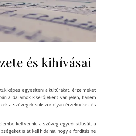
ete és kihívásai
etük képes egyesíteni a kultúrákat, érzelmeket
án a dallamok kísérőjeként van jelen, hanem
 ezek a szövegek sokszor olyan érzelmeket és
lembe kell vennie a szöveg egyedi stílusát, a
égeket is át kell hidalnia, hogy a fordítás ne