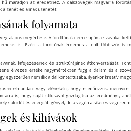
s hű maradjon az eredetihez. A dalszövegek magyarra fordítás
k a zenét és annak üzenetét.
ásának folyamata
öveg alapos megértése. A fordítónak nem csupán a szavakat kell 
lemeket is. Ezért a fordítónak érdemes a dalt többször is m
vainak, kifejezéseinek és struktúrájának átkonvertálását. Fon
 zene élvezeti értéke nagymértékben függ a dallam és a szöve
gy egyszerűen nem illik a dal kontextusába, ilyenkor kreatív meg
osan elmondani vagy elénekelni, hogy ellenőrizzük, mennyire
 arra is, hogy saját stílusával gazdagítsa az eredményt, anél
mely sok időt és energiát igényel, de a végén a sikeres végered
gek és kihívások
kihívása a kulturális különbségek figyelembevétele. Minden nye