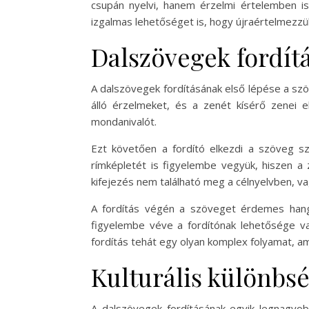
csupán nyelvi, hanem érzelmi értelemben i
izgalmas lehetőséget is, hogy újraértelmezzü
Dalszövegek fordít
A dalszövegek fordításának első lépése a sz
álló érzelmeket, és a zenét kísérő zenei e
mondanivalót.
Ezt követően a fordító elkezdi a szöveg sza
rímképletét is figyelembe vegyük, hiszen a
kifejezés nem található meg a célnyelvben, va
A fordítás végén a szöveget érdemes hang
figyelembe véve a fordítónak lehetősége van
fordítás tehát egy olyan komplex folyamat, a
Kulturális különbsé
A dalszövegek fordításának egyik legnagyobb 