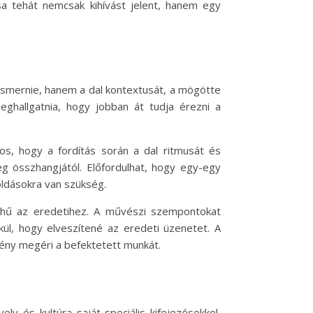
a tehát nemcsak kihívást jelent, hanem egy
ismernie, hanem a dal kontextusát, a mögötte
eghallgatnia, hogy jobban át tudja érezni a
tos, hogy a fordítás során a dal ritmusát és
g összhangjától. Előfordulhat, hogy egy-egy
oldásokra van szükség.
 hű az eredetihez. A művészi szempontokat
kül, hogy elveszítené az eredeti üzenetet. A
mény megéri a befektetett munkát.
lv és kultúra saját speciális kifejezésekkel,