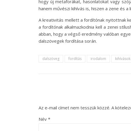
hogy új metaforákat, hasonlatokat vagy szójá
hanem művészi kihívás is, hiszen a zene és a l
A kreativitás mellett a fordítónak nyitottnak 
a fordítónak alkalmazkodnia kell a zenei stílu
abban, hogy a végső eredmény valóban egyedi
dalszövegek fordítása során.
dalszöveg
fordítás
irodalom
kihívások
Az e-mail címet nem tesszük közzé.
A kötele
Név
*