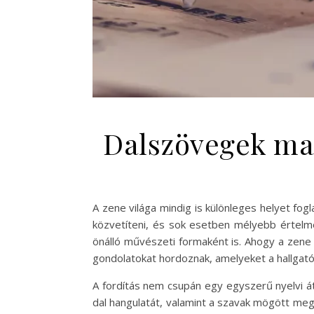
Dalszövegek mag
A zene világa mindig is különleges helyet fog
közvetíteni, és sok esetben mélyebb értelm
önálló művészeti formaként is. Ahogy a zene
gondolatokat hordoznak, amelyeket a hallgat
A fordítás nem csupán egy egyszerű nyelvi át
dal hangulatát, valamint a szavak mögött megh