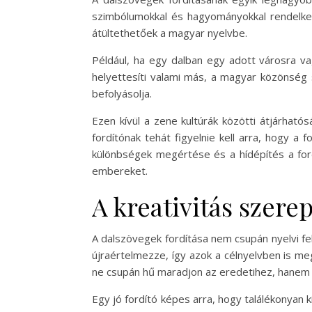
szimbólumokkal és hagyományokkal rendelkezi
átültethetőek a magyar nyelvbe.
Például, ha egy dalban egy adott városra vag
helyettesíti valami más, a magyar közönség
befolyásolja.
Ezen kívül a zene kultúrák közötti átjárható
fordítónak tehát figyelnie kell arra, hogy a 
különbségek megértése és a hídépítés a for
embereket.
A kreativitás szere
A dalszövegek fordítása nem csupán nyelvi fel
újraértelmezze, így azok a célnyelvben is meg
ne csupán hű maradjon az eredetihez, hanem ú
Egy jó fordító képes arra, hogy találékonyan 