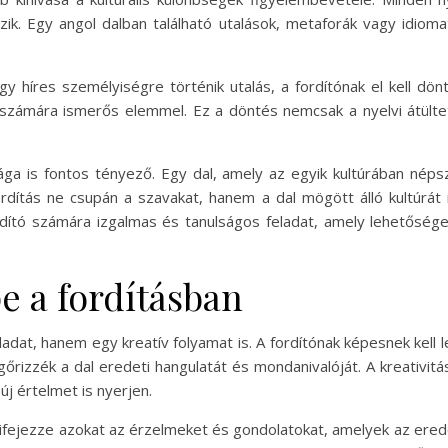
k. Egy angol dalban található utalások, metaforák vagy idiom
y híres személyiségre történik utalás, a fordítónak el kell dön
 számára ismerős elemmel. Ez a döntés nemcsak a nyelvi átült
sága is fontos tényező. Egy dal, amely az egyik kultúrában néps
fordítás ne csupán a szavakat, hanem a dal mögött álló kultúrát is
dító számára izgalmas és tanulságos feladat, amely lehetősége
pe a fordításban
adat, hanem egy kreatív folyamat is. A fordítónak képesnek kell l
őrizzék a dal eredeti hangulatát és mondanivalóját. A kreativitá
j értelmet is nyerjen.
kifejezze azokat az érzelmeket és gondolatokat, amelyek az erede