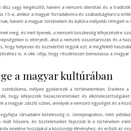
sz vagy kiegészítő, hanem a nemzeti identitás és a tradíciók
us 15-e, amikor a magyar forradalomra és szabadságharcra emléke
rnak, hanem a magyar történelem és kultúra mélyebb rétegeit is t
znek meg, és mint ilyenek, a nemzeti büszkeség kifejezésére szol
pségeken is elterjedt, ahol a nemzeti összetartozás és a haza 
s, hogy helyesen és tisztelettel tegyük ezt. A megfelelő használa
éséhez is. A cikk célja, hogy részletesen bemutassa a magyar
ége a magyar kultúrában
s szimbóluma, mélyen gyökerezik a történelemben. Eredete a 1
ték, hogy kifejezzék hazaszeretetüket és elkötelezettségüket
ezek a magyar zászló színei, amelyek a nemzeti egységet és a közö
egyfajta társadalmi kötelesség is. Ünnepnapokon, mint például
a múlt hőseire, és tiszteletünket fejezzük ki a történelem irá
árda viselése hozzájárul a közösségi élményhez, és erősíti az ös