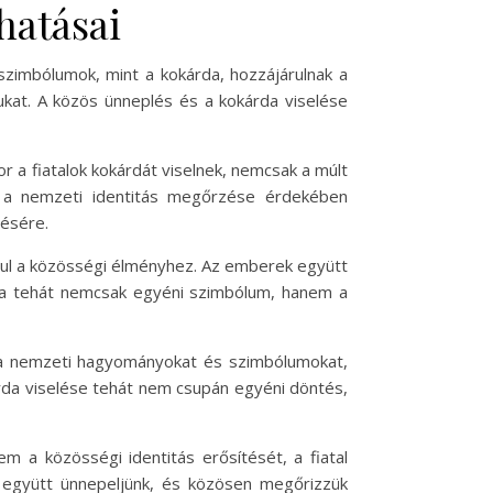
hatásai
szimbólumok, mint a kokárda, hozzájárulnak a
ukat. A közös ünneplés és a kokárda viselése
r a fiatalok kokárdát viselnek, nemcsak a múlt
s a nemzeti identitás megőrzése érdekében
résére.
rul a közösségi élményhez. Az emberek együtt
da tehát nemcsak egyéni szimbólum, hanem a
ják a nemzeti hagyományokat és szimbólumokat,
árda viselése tehát nem csupán egyéni döntés,
m a közösségi identitás erősítését, a fiatal
y együtt ünnepeljünk, és közösen megőrizzük