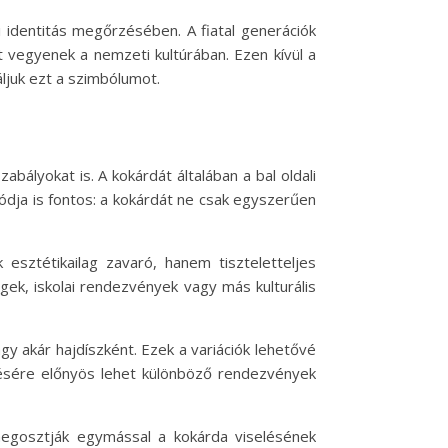
 identitás megőrzésében. A fiatal generációk
 vegyenek a nemzeti kultúrában. Ezen kívül a
ljuk ezt a szimbólumot.
bályokat is. A kokárdát általában a bal oldali
 módja is fontos: a kokárdát ne csak egyszerűen
esztétikailag zavaró, hanem tiszteletteljes
gek, iskolai rendezvények vagy más kulturális
gy akár hajdíszként. Ezek a variációk lehetővé
selésére előnyös lehet különböző rendezvények
megosztják egymással a kokárda viselésének