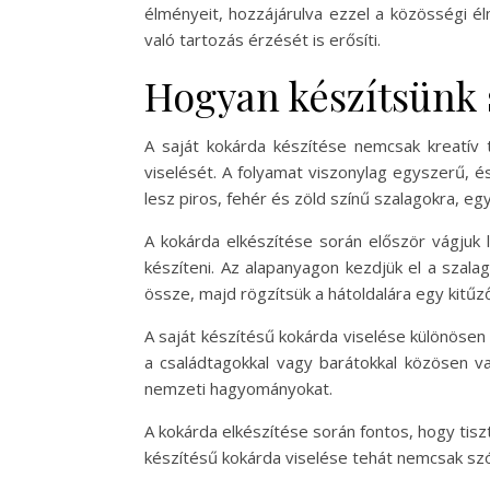
élményeit, hozzájárulva ezzel a közösségi é
való tartozás érzését is erősíti.
Hogyan készítsünk 
A saját kokárda készítése nemcsak kreat
viselését. A folyamat viszonylag egyszerű, 
lesz piros, fehér és zöld színű szalagokra, egy
A kokárda elkészítése során először vágjuk 
készíteni. Az alapanyagon kezdjük el a szalag
össze, majd rögzítsük a hátoldalára egy kitűz
A saját készítésű kokárda viselése különösen
a családtagokkal vagy barátokkal közösen 
nemzeti hagyományokat.
A kokárda elkészítése során fontos, hogy tisz
készítésű kokárda viselése tehát nemcsak s