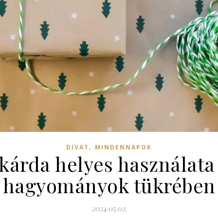
,
DIVAT
MINDENNAPOK
árda helyes használata 
hagyományok tükrében
2024.05.02.