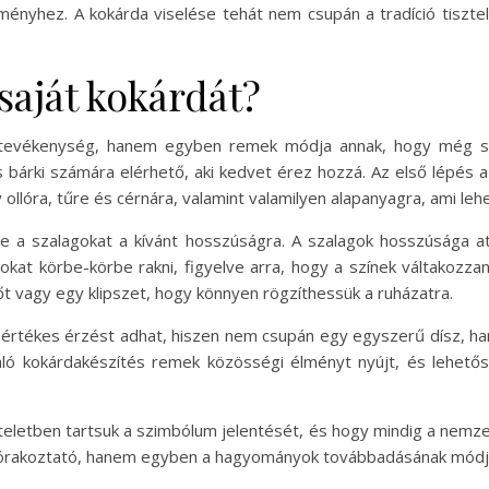
lményhez. A kokárda viselése tehát nem csupán a tradíció tiszte
saját kokárdát?
ív tevékenység, hanem egyben remek módja annak, hogy még 
és bárki számára elérhető, aki kedvet érez hozzá. Az első lépé
 ollóra, tűre és cérnára, valamint valamilyen alapanyagra, ami lehe
le a szalagokat a kívánt hosszúságra. A szalagok hosszúsága 
okat körbe-körbe rakni, figyelve arra, hogy a színek váltakozza
őt vagy egy klipszet, hogy könnyen rögzíthessük a ruházatra.
 értékes érzést adhat, hiszen nem csupán egy egyszerű dísz, hane
való kokárdakészítés remek közösségi élményt nyújt, és lehet
teletben tartsuk a szimbólum jelentését, és hogy mindig a nemzeti
zórakoztató, hanem egyben a hagyományok továbbadásának módja 