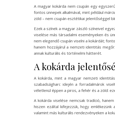
A magyar kokárda nem csupán egy egyszerű dí
fontos ünnepek alkalmával, mint például márci
zöld – nem csupán esztétikai jelentőséggel bí
Ezek a színek a magyar zászló színeivel egye
viselése más társadalmi eseményeken és ünne
nem elegendő csupán viselni a kokárdát; fonto
hanem hozzájárul a nemzeti identitás megőrz
annak kulturális és történelmi hátterét.
A kokárda jelentős
A kokárda, mint a magyar nemzeti identitá
szabadságharc idején a forradalmárok visel
véletlenül éppen a piros, a fehér és a zöld: 
A kokárda viselése nemcsak tradíció, hanem 
hiszen ezáltal kifejezzük, hogy emlékezünk 
valamint más kulturális rendezvényeken a kok