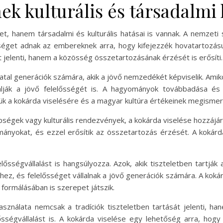
ek kulturális és társadalmi 
t, hanem társadalmi és kulturális hatásai is vannak. A nemzeti 
séget adnak az embereknek arra, hogy kifejezzék hovatartozás
jelenti, hanem a közösség összetartozásának érzését is erősíti.
iatal generációk számára, akik a jövő nemzedékét képviselik. Amiko
alják a jövő felelősségét is. A hagyományok továbbadása é
ük a kokárda viselésére és a magyar kultúra értékeinek megisme
ségek vagy kulturális rendezvények, a kokárda viselése hozzájá
ányokat, és ezzel erősítik az összetartozás érzését. A kokár
elősségvállalást is hangsúlyozza. Azok, akik tiszteletben tart
hez, és felelősséget vállalnak a jövő generációk számára. A kok
formálásában is szerepet játszik.
álata nemcsak a tradíciók tiszteletben tartását jelenti, hane
ősségvállalást is. A kokárda viselése egy lehetőség arra, hog