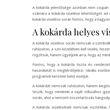
A kokárda jelentősége azonban nem csupán a 
számára a kokárda viselése lehetőséget ad a
kokárda viselése során fontos, hogy a hagyom
A kokárda helyes vi
A kokárda viselése során nemcsak a szimboliku
ruházaton, a szív közelében kell viselni, hisz
rögzítsük, hanem ügyeljünk arra, hogy az mindi
Fontos, hogy a kokárda tiszta és rendezett
használatát is megkérdőjelezi. Ideális esetb
programok keretein belül viseljük.
A kokárdát nemcsak ruházaton, hanem kiegészít
teszik, hogy mindenki a saját stílusához iga
során, ahol a nemzeti összetartozás hangsúly
A kokárda viselésének nemcsak esztétikai,