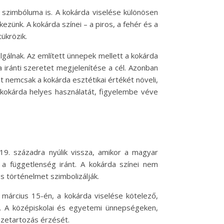
 szimbóluma is. A kokárda viselése különösen
zünk. A kokárda színei – a piros, a fehér és a
ükrözik.
gálnak. Az említett ünnepek mellett a kokárda
iránti szeretet megjelenítése a cél. Azonban
t nemcsak a kokárda esztétikai értékét növeli,
 kokárda helyes használatát, figyelembe véve
9. századra nyúlik vissza, amikor a magyar
 a függetlenség iránt. A kokárda színei nem
s történelmet szimbolizálják.
 március 15-én, a kokárda viselése kötelező,
nt. A középiskolai és egyetemi ünnepségeken,
szetartozás érzését.