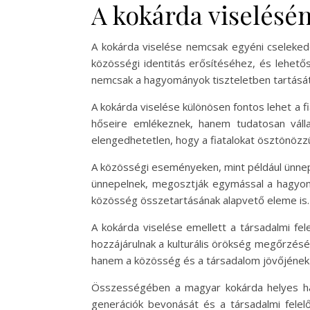
A kokárda viselésén
A kokárda viselése nemcsak egyéni cselekede
közösségi identitás erősítéséhez, és lehető
nemcsak a hagyományok tiszteletben tartását 
A kokárda viselése különösen fontos lehet a f
hőseire emlékeznek, hanem tudatosan váll
elengedhetetlen, hogy a fiatalokat ösztönözz
A közösségi eseményeken, mint például ünnep
ünnepelnek, megosztják egymással a hagyom
közösség összetartásának alapvető eleme is.
A kokárda viselése emellett a társadalmi fel
hozzájárulnak a kulturális örökség megőrzésé
hanem a közösség és a társadalom jövőjének 
Összességében a magyar kokárda helyes haszn
generációk bevonását és a társadalmi felel