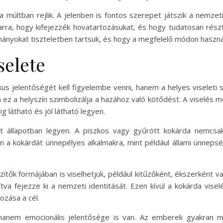
múltban rejlik. A jelenben is fontos szerepet játszik a nemzeti
rra, hogy kifejezzék hovatartozásukat, és hogy tudatosan részt
ányokat tiszteletben tartsuk, és hogy a megfelelő módon haszná
selete
s jelentőségét kell figyelembe venni, hanem a helyes viseleti sza
en ez a helyszín szimbolizálja a hazához való kötődést. A viselés
g látható és jól látható legyen.
 állapotban legyen. A piszkos vagy gyűrött kokárda nemcsak 
en a kokárdát ünnepélyes alkalmakra, mint például állami ünnepsé
ők formájában is viselhetjük, például kitűzőként, ékszerként va
zítva fejezze ki a nemzeti identitását. Ezen kívül a kokárda vi
ozása a cél.
 hanem emocionális jelentősége is van. Az emberek gyakran 