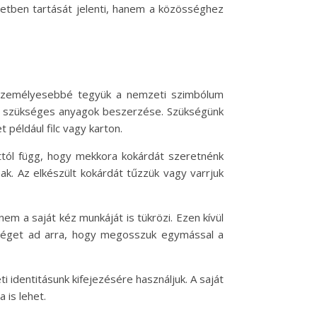
letben tartását jelenti, hanem a közösséghez
személyesebbé tegyük a nemzeti szimbólum
s a szükséges anyagok beszerzése. Szükségünk
t például filc vagy karton.
attól függ, hogy mekkora kokárdát szeretnénk
nak. Az elkészült kokárdát tűzzük vagy varrjuk
m a saját kéz munkáját is tükrözi. Ezen kívül
őséget ad arra, hogy megosszuk egymással a
 identitásunk kifejezésére használjuk. A saját
is lehet.