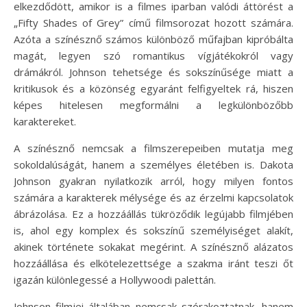
elkezdődött, amikor is a filmes iparban valódi áttörést a
„Fifty Shades of Grey” című filmsorozat hozott számára.
Azóta a színésznő számos különböző műfajban kipróbálta
magát, legyen szó romantikus vígjátékokról vagy
drámákról. Johnson tehetsége és sokszínűsége miatt a
kritikusok és a közönség egyaránt felfigyeltek rá, hiszen
képes hitelesen megformálni a legkülönbözőbb
karaktereket.
A színésznő nemcsak a filmszerepeiben mutatja meg
sokoldalúságát, hanem a személyes életében is. Dakota
Johnson gyakran nyilatkozik arról, hogy milyen fontos
számára a karakterek mélysége és az érzelmi kapcsolatok
ábrázolása. Ez a hozzáállás tükröződik legújabb filmjében
is, ahol egy komplex és sokszínű személyiséget alakít,
akinek története sokakat megérint. A színésznő alázatos
hozzáállása és elkötelezettsége a szakma iránt teszi őt
igazán különlegessé a Hollywoodi palettán.
Johnson filmjei általában nemcsak szórakoztatnak, hanem