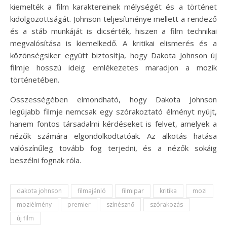
kiemelték a film karaktereinek mélységét és a történet
kidolgozottságát. Johnson teljesítménye mellett a rendező
és a stáb munkáját is dicsérték, hiszen a film technikai
megvalósítása is kiemelkedő. A kritikai elismerés és a
közönségsiker együtt biztosítja, hogy Dakota Johnson új
filmje hosszú ideig emlékezetes maradjon a mozik
történetében.
Összességében elmondható, hogy Dakota Johnson
legújabb filmje nemcsak egy szórakoztató élményt nyújt,
hanem fontos társadalmi kérdéseket is felvet, amelyek a
nézők számára elgondolkodtatóak. Az alkotás hatása
valószínűleg tovább fog terjedni, és a nézők sokáig
beszélni fognak róla.
dakota johnson
filmajánló
filmipar
kritika
mozi
moziélmény
premier
színésznő
szórakozás
új film