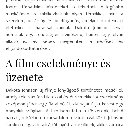
fontos társadalmi kérdéseket is felvetnek. A legújabb
munkájában is találkozhatunk olyan témákkal, mint a
szerelem, barátság és önelfogadás, amelyek mindennapi
életünkre is hatással vannak. Dakota Johnson tehát
nemcsak egy tehetséges színésznő, hanem egy olyan
alkotó is, aki képes megérinteni a nézőket és
elgondolkodtatni őket.
A film cselekménye és
üzenete
Dakota Johnson új filmje lenyűgöző történetet mesél el,
amely tele van fordulatokkal és érzelmekkel. A cselekmény
középpontjában egy fiatal nő áll, aki saját útját keresi egy
bonyolult világban. A film bemutatja a főszereplő belső
harcait, miközben a társadalom elvárásaival küzd. Johnson
karaktere igazi inspirációt nyújt a nézőknek, akik számára