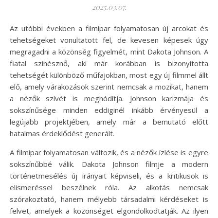
2025.03.07.
Az utóbbi években a filmipar folyamatosan új arcokat és
tehetségeket vonultatott fel, de kevesen képesek úgy
megragadni a közönség figyelmét, mint Dakota Johnson. A
fiatal színésznő, aki már korábban is bizonyította
tehetségét különböző műfajokban, most egy új filmmel állt
elő, amely várakozások szerint nemcsak a mozikat, hanem
a nézők szívét is meghódítja. Johnson karizmája és
sokszínűsége minden eddiginél inkább érvényesül a
legújabb projektjében, amely már a bemutató előtt
hatalmas érdeklődést generált.
A filmipar folyamatosan változik, és a nézők ízlése is egyre
sokszínűbbé válik. Dakota Johnson filmje a modern
történetmesélés új irányait képviseli, és a kritikusok is
elismeréssel beszélnek róla. Az alkotás nemcsak
szórakoztató, hanem mélyebb társadalmi kérdéseket is
felvet, amelyek a közönséget elgondolkodtatják. Az ilyen