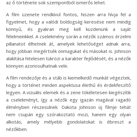
az ő története sok szempontból ismerős lehet.
A film üzenete rendkívül fontos, hiszen arra hívja fel a
figyelmet, hogy a valódi boldogság keresése nem mindig
könnyű, és gyakran meg kell küzdenünk a saját
félelmeinkkel. A cselekmény során a nézők számos érzelmi
pillanatot élhetnek át, amelyek lehetőséget adnak arra,
hogy jobban megértsék önmagukat és másokat is. Johnson
alakítása hitelesen tükrözi a karakter fejlődését, és a nézők
könnyen azonosulhatnak vele.
A film rendezője és a stáb is kiemelkedő munkát végeztek,
hogy a történet minden aspektusa élethű és érdekfeszítő
legyen. A vizuális elemek és a zene tökéletesen kiegészítik
a cselekményt, így a nézők egy igazán magával ragadó
élményben részesülnek. Dakota Johnson új filmje tehát
nem csupán egy szórakoztató mozi, hanem egy olyan
alkotás, amely mélyebb gondolatokat is ébreszt a
nézőkben.