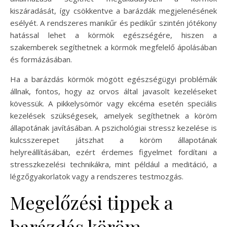
kiszáradását, így csökkentve a barázdák megjelenésének
esélyét. A rendszeres manikűr és pedikűr szintén jótékony
hatással lehet a körmök egészségére, hiszen a
szakemberek segíthetnek a körmök megfelelő ápolásában
és formázásában.
Ha a barázdás körmök mögött egészségügyi problémák
állnak, fontos, hogy az orvos által javasolt kezeléseket
kövessük. A pikkelysömör vagy ekcéma esetén speciális
kezelések szükségesek, amelyek segíthetnek a köröm
állapotának javításában. A pszichológiai stressz kezelése is
kulcsszerepet játszhat a köröm állapotának
helyreállításában, ezért érdemes figyelmet fordítani a
stresszkezelési technikákra, mint például a meditáció, a
légzőgyakorlatok vagy a rendszeres testmozgás.
Megelőzési tippek a
barázdás köröm