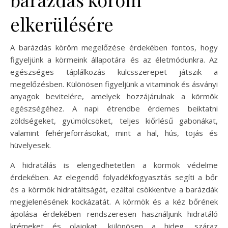
elkerülésére
A barázdás köröm megelőzése érdekében fontos, hogy
figyeljünk a körmeink állapotára és az életmódunkra. Az
egészséges táplálkozás kulcsszerepet játszik a
megelőzésben. Különösen figyeljünk a vitaminok és ásványi
anyagok bevitelére, amelyek hozzájárulnak a körmök
egészségéhez. A napi étrendbe érdemes beiktatni
zöldségeket, gyümölcsöket, teljes kiőrlésű gabonákat,
valamint fehérjeforrásokat, mint a hal, hús, tojás és
hüvelyesek.
A hidratálás is elengedhetetlen a körmök védelme
érdekében. Az elegendő folyadékfogyasztás segíti a bőr
és a körmök hidratáltságát, ezáltal csökkentve a barázdák
megjelenésének kockázatát. A körmök és a kéz bőrének
ápolása érdekében rendszeresen használjunk hidratáló
krémeket és olajokat, különösen a hideg, száraz