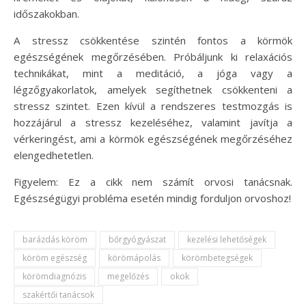
időszakokban.
A stressz csökkentése szintén fontos a körmök
egészségének megőrzésében. Próbáljunk ki relaxációs
technikákat, mint a meditáció, a jóga vagy a
légzőgyakorlatok, amelyek segíthetnek csökkenteni a
stressz szintet. Ezen kívül a rendszeres testmozgás is
hozzájárul a stressz kezeléséhez, valamint javítja a
vérkeringést, ami a körmök egészségének megőrzéséhez
elengedhetetlen.
Figyelem: Ez a cikk nem számít orvosi tanácsnak.
Egészségügyi probléma esetén mindig forduljon orvoshoz!
barázdás köröm
bőrgyógyászat
kezelési lehetőségek
köröm egészség
körömápolás
körömbetegségek
körömdiagnózis
megelőzés
okok
szakértői tanácsok