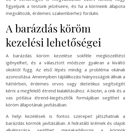
figyeljünk a testünk jelzéseire, és ha a körmeink állapota
megváltozik, érdemes szakemberhez fordulni.
A barázdás köröm
kezelési lehetőségei
A barázdás köröm kezelése sokféle megközelítést
igényelhet, és a választott módszer gyakran a kiváltó
okoktól függ. Az első lépés mindig a probléma okának
azonosítása. Amennyiben táplálkozási hiányosságok állnak a
háttérben, érdemes orvos vagy dietetikus segítségét
kérni a megfelelő étrend kialakításához. A biotin, a cink és a
vas pótlása étrend-kiegészítők formájában segíthet a
köröm állapotának javításában.
A helyi kezelések is fontos szerepet játszhatnak a
barázdás körmök javításában. A hidratáló krémek és olajok
alkalmazása segíthet megakadályozni a körmök