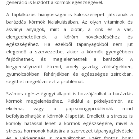
generáció is küzdött a körmök egészségével.
A táplálkozás hiányosságai is kulcsszerepet játszanak a
barázdás körmök kialakulásában. Az olyan vitaminok és
ásványi anyagok, mint a biotin, a cink és a vas,
elengedhetetlenek a köröm növekedéséhez és
egészségéhez. Ha ezekből tápanyagokból nem jut
elegendő a szervezetbe, akkor a körmök gyengébben
fejlődhetnek, és megjelenhetnek a barázdák. A
kiegyensúlyozott étrend, amely gazdag zöldségekben,
gyümölcsökben, fehérjékben és egészséges zsírokban,
segíthet megelőzni ezt a problémát.
Számos egészségügyi állapot is hozzájárulhat a barázdás
körmök megjelenéséhez. Például a pikkelysömör, az
ekcéma, vagy a pajzsmirigyproblémák mind
befolyásolhatják a körmök állapotát. Emellett a stressz is
komoly hatással lehet a körmök egészségére, mivel a
stressz hormonok hatására a szervezet tápanyagfelvétele
és a vérkeringés is megváltozhat. Ezért fontos, hogy