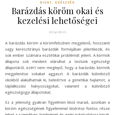
,
DIVAT
EGÉSZSÉG
Barázdás köröm okai és
kezelési lehetőségei
2024.09.11.
A barázdás köröm a körömfelszínen megjelenő, hosszanti
vagy keresztirányú barázdák formájában jelentkezik, és
sok ember számára esztétikai problémát jelent. A körmök
állapota sok mindent elárulhat a testünk egészségi
állapotáról, ezért nem meglepő, hogy a barázdás körmök
megjelenése sokakat aggaszt. A barázdák különböző
okokból alakulhatnak ki, beleértve a genetikai hajlamot, a
táplálkozási hiányosságokat, valamint a különböző
egészségügyi állapotokat.
Ez a jelenség gyakran figyelmen kívül marad, azonban a
köröm egészségének figyelemmel kísérése fontos része
lehet a személyes higiénének és egészségtudatosságnak.