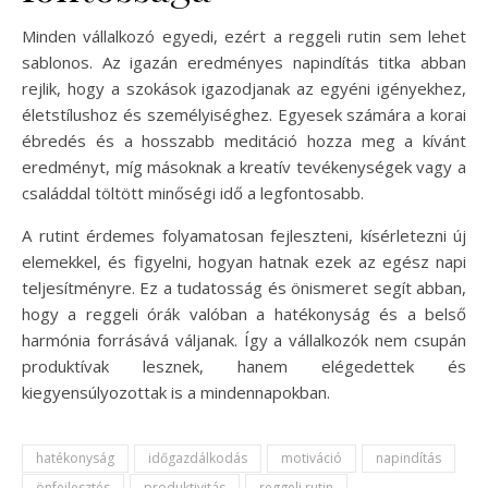
Minden vállalkozó egyedi, ezért a reggeli rutin sem lehet
sablonos. Az igazán eredményes napindítás titka abban
rejlik, hogy a szokások igazodjanak az egyéni igényekhez,
életstílushoz és személyiséghez. Egyesek számára a korai
ébredés és a hosszabb meditáció hozza meg a kívánt
eredményt, míg másoknak a kreatív tevékenységek vagy a
családdal töltött minőségi idő a legfontosabb.
A rutint érdemes folyamatosan fejleszteni, kísérletezni új
elemekkel, és figyelni, hogyan hatnak ezek az egész napi
teljesítményre. Ez a tudatosság és önismeret segít abban,
hogy a reggeli órák valóban a hatékonyság és a belső
harmónia forrásává váljanak. Így a vállalkozók nem csupán
produktívak lesznek, hanem elégedettek és
kiegyensúlyozottak is a mindennapokban.
hatékonyság
időgazdálkodás
motiváció
napindítás
önfejlesztés
produktivitás
reggeli rutin