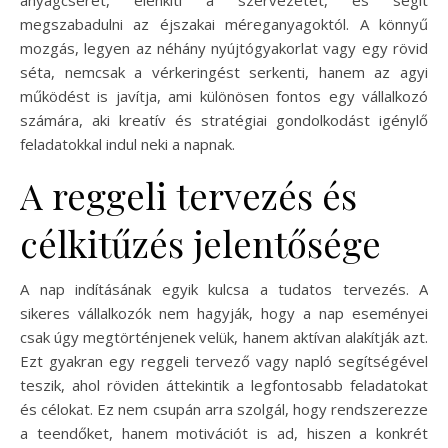
megszabadulni az éjszakai méreganyagoktól. A könnyű
mozgás, legyen az néhány nyújtógyakorlat vagy egy rövid
séta, nemcsak a vérkeringést serkenti, hanem az agyi
működést is javítja, ami különösen fontos egy vállalkozó
számára, aki kreatív és stratégiai gondolkodást igénylő
feladatokkal indul neki a napnak.
A reggeli tervezés és
célkitűzés jelentősége
A nap indításának egyik kulcsa a tudatos tervezés. A
sikeres vállalkozók nem hagyják, hogy a nap eseményei
csak úgy megtörténjenek velük, hanem aktívan alakítják azt.
Ezt gyakran egy reggeli tervező vagy napló segítségével
teszik, ahol röviden áttekintik a legfontosabb feladatokat
és célokat. Ez nem csupán arra szolgál, hogy rendszerezze
a teendőket, hanem motivációt is ad, hiszen a konkrét