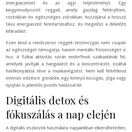
energiaszintet és az agyi teljesítményt. Egy
kiegyensúlyozott reggeli, amely gazdag fehérjében,
rostokban és egészséges zsírokban, hozzájárul a hosszú
távú energiaszint fenntartásához, és megelőzi a délelőtti
kifáradást.
Ezen kívül a rendszeres reggeli testmozgás nem csupán
az egészséget támogatja, hanem mentális frissességet is
hoz. A fizikai aktivitás során endorfinok szabadulnak fel,
amelyek javítják a hangulatot és a koncentrációt, ezáltal
hatékonyabbá téve a munkavégzést. Nem kell feltétlenül
intenzív edzésre gondolni; egy könnyű kocogás, jóga vagy
nyújtás is jelentős pozitív hatással bír.
Digitális detox és
fókuszálás a nap elején
A digitális eszközök használata napjainkban elkerülhetetlen,