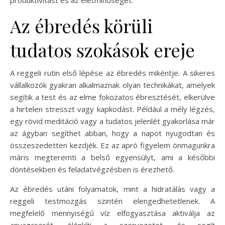
Az ébredés körüli
tudatos szokások ereje
A reggeli rutin első lépése az ébredés mikéntje. A sikeres
vállalkozók gyakran alkalmaznak olyan technikákat, amelyek
segítik a test és az elme fokozatos ébresztését, elkerülve
a hirtelen stresszt vagy kapkodást. Például a mély légzés,
egy rövid meditáció vagy a tudatos jelenlét gyakorlása már
az ágyban segíthet abban, hogy a napot nyugodtan és
összeszedetten kezdjék. Ez az apró figyelem önmagunkra
máris megteremti a belső egyensúlyt, ami a későbbi
döntésekben és feladatvégzésben is érezhető.
Az ébredés utáni folyamatok, mint a hidratálás vagy a
reggeli testmozgás szintén elengedhetetlenek. A
megfelelő mennyiségű víz elfogyasztása aktiválja az
anyagcserét, élénkíti a szervezetet, és segít