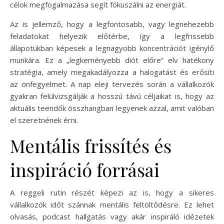
célok megfogalmazása segít fókuszálni az energiát.
Az is jellemző, hogy a legfontosabb, vagy legnehezebb
feladatokat helyezik előtérbe, így a legfrissebb
állapotukban képesek a legnagyobb koncentrációt igénylő
munkára. Ez a „legkeményebb diót előre” elv hatékony
stratégia, amely megakadályozza a halogatást és erősíti
az önfegyelmet. A nap eleji tervezés során a vállalkozók
gyakran felülvizsgálják a hosszú távú céljaikat is, hogy az
aktuális teendők összhangban legyenek azzal, amit valóban
el szeretnének érni.
Mentális frissítés és
inspiráció forrásai
A reggeli rutin részét képezi az is, hogy a sikeres
vállalkozók időt szánnak mentális feltöltődésre. Ez lehet
olvasás, podcast hallgatás vagy akár inspiráló idézetek