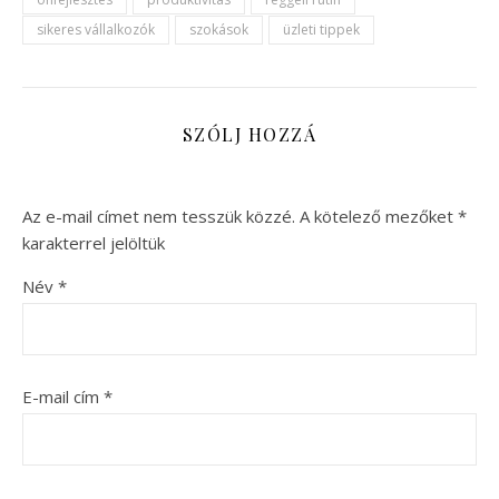
sikeres vállalkozók
szokások
üzleti tippek
SZÓLJ HOZZÁ
Az e-mail címet nem tesszük közzé.
A kötelező mezőket
*
karakterrel jelöltük
Név
*
E-mail cím
*