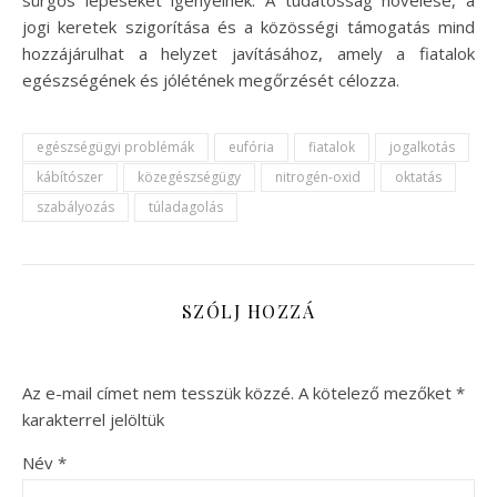
sürgős lépéseket igényelnek. A tudatosság növelése, a
jogi keretek szigorítása és a közösségi támogatás mind
hozzájárulhat a helyzet javításához, amely a fiatalok
egészségének és jólétének megőrzését célozza.
egészségügyi problémák
eufória
fiatalok
jogalkotás
kábítószer
közegészségügy
nitrogén-oxid
oktatás
szabályozás
túladagolás
SZÓLJ HOZZÁ
Az e-mail címet nem tesszük közzé.
A kötelező mezőket
*
karakterrel jelöltük
Név
*