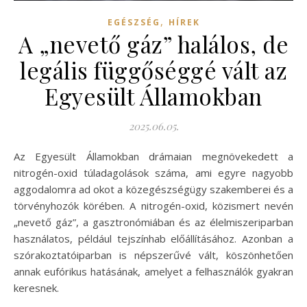
,
EGÉSZSÉG
HÍREK
A „nevető gáz” halálos, de
legális függőséggé vált az
Egyesült Államokban
2025.06.05.
Az Egyesült Államokban drámaian megnövekedett a
nitrogén-oxid túladagolások száma, ami egyre nagyobb
aggodalomra ad okot a közegészségügy szakemberei és a
törvényhozók körében. A nitrogén-oxid, közismert nevén
„nevető gáz”, a gasztronómiában és az élelmiszeriparban
használatos, például tejszínhab előállításához. Azonban a
szórakoztatóiparban is népszerűvé vált, köszönhetően
annak eufórikus hatásának, amelyet a felhasználók gyakran
keresnek.