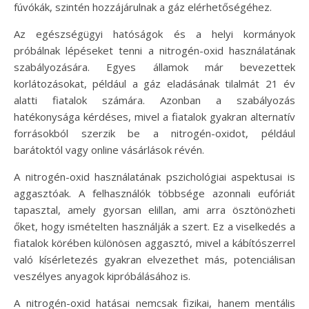
fúvókák, szintén hozzájárulnak a gáz elérhetőségéhez.
Az egészségügyi hatóságok és a helyi kormányok
próbálnak lépéseket tenni a nitrogén-oxid használatának
szabályozására. Egyes államok már bevezettek
korlátozásokat, például a gáz eladásának tilalmát 21 év
alatti fiatalok számára. Azonban a szabályozás
hatékonysága kérdéses, mivel a fiatalok gyakran alternatív
forrásokból szerzik be a nitrogén-oxidot, például
barátoktól vagy online vásárlások révén.
A nitrogén-oxid használatának pszichológiai aspektusai is
aggasztóak. A felhasználók többsége azonnali eufóriát
tapasztal, amely gyorsan elillan, ami arra ösztönözheti
őket, hogy ismételten használják a szert. Ez a viselkedés a
fiatalok körében különösen aggasztó, mivel a kábítószerrel
való kísérletezés gyakran elvezethet más, potenciálisan
veszélyes anyagok kipróbálásához is.
A nitrogén-oxid hatásai nemcsak fizikai, hanem mentális