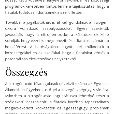
hosszú távú következményekről. Iskolákban és közösségi
programok keretében fontos lenne a tájékoztatás, hogy a
fiatalok tudatosan döntsenek a szert illetően.
Továbbá, a jogalkotóknak is át kell gondolniuk a nitrogén-
oxidra vonatkozó szabályozásokat. Egyes szakértők
javasolják, hogy a nitrogén-oxidot a kábítószerek közé
sorolják, hogy ezzel is megnehezítsék a fiatalok számára a
hozzáférést. A hatóságoknak együtt kell működniük a
közösségekkel és az iskolákkal, hogy a fiatalokat védjék a
potenciálisan életveszélyes helyzetektől.
Összegzés
A nitrogén-oxid túladagolások növekvő száma az Egyesült
Államokban figyelmeztető jel a közegészségügy számára.
Miközben a nitrogén-oxid jogi státusza lehetővé teszi a
széleskörű használatát, a fiatalok körében tapasztalható
megnövekedett kockázatok és egészségügyi problémák