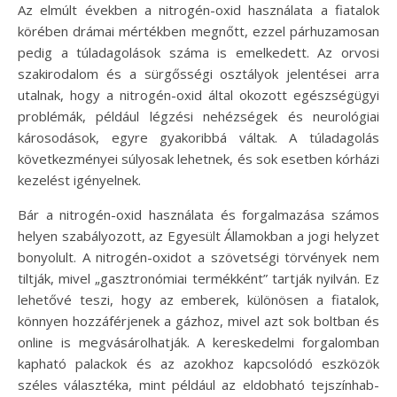
Az elmúlt években a nitrogén-oxid használata a fiatalok
körében drámai mértékben megnőtt, ezzel párhuzamosan
pedig a túladagolások száma is emelkedett. Az orvosi
szakirodalom és a sürgősségi osztályok jelentései arra
utalnak, hogy a nitrogén-oxid által okozott egészségügyi
problémák, például légzési nehézségek és neurológiai
károsodások, egyre gyakoribbá váltak. A túladagolás
következményei súlyosak lehetnek, és sok esetben kórházi
kezelést igényelnek.
Bár a nitrogén-oxid használata és forgalmazása számos
helyen szabályozott, az Egyesült Államokban a jogi helyzet
bonyolult. A nitrogén-oxidot a szövetségi törvények nem
tiltják, mivel „gasztronómiai termékként” tartják nyilván. Ez
lehetővé teszi, hogy az emberek, különösen a fiatalok,
könnyen hozzáférjenek a gázhoz, mivel azt sok boltban és
online is megvásárolhatják. A kereskedelmi forgalomban
kapható palackok és az azokhoz kapcsolódó eszközök
széles választéka, mint például az eldobható tejszínhab-