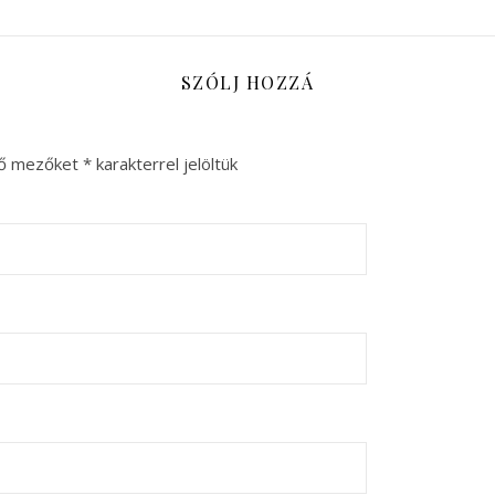
SZÓLJ HOZZÁ
ző mezőket
*
karakterrel jelöltük