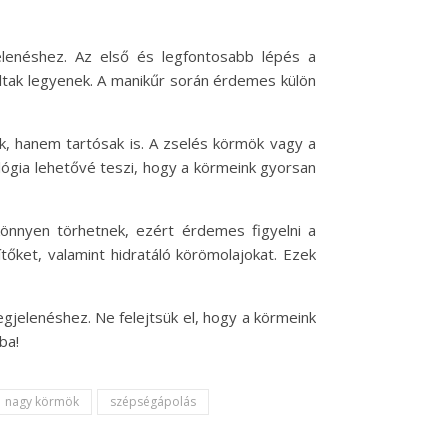
lenéshez. Az első és legfontosabb lépés a
oltak legyenek. A manikűr során érdemes külön
, hanem tartósak is. A zselés körmök vagy a
ógia lehetővé teszi, hogy a körmeink gyorsan
önnyen törhetnek, ezért érdemes figyelni a
őket, valamint hidratáló körömolajokat. Ezek
gjelenéshez. Ne felejtsük el, hogy a körmeink
ba!
nagy körmök
szépségápolás