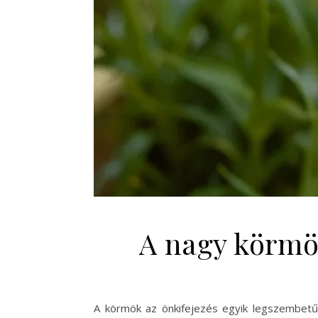
A nagy körmök
A körmök az önkifejezés egyik legszembetűn