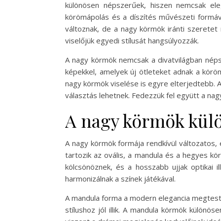
különösen népszerűek, hiszen nemcsak eleg
körömápolás és a díszítés művészeti formáv
változnak, de a nagy körmök iránti szeretet
viselőjük egyedi stílusát hangsúlyozzák.
A nagy körmök nemcsak a divatvilágban népsz
képekkel, amelyek új ötleteket adnak a körö
nagy körmök viselése is egyre elterjedtebb. A
választás lehetnek. Fedezzük fel együtt a nagy
A nagy körmök kül
A nagy körmök formája rendkívül változatos, 
tartozik az ovális, a mandula és a hegyes k
kölcsönöznek, és a hosszabb ujjak optikai il
harmonizálnak a színek játékával.
A mandula forma a modern elegancia megtestes
stílushoz jól illik. A mandula körmök különö