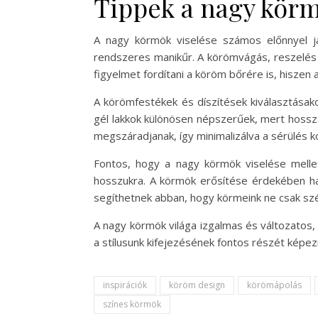
Tippek a nagy kör
A nagy körmök viselése számos előnnyel j
rendszeres manikűr. A körömvágás, reszelés é
figyelmet fordítani a köröm bőrére is, hisze
A körömfestékek és díszítések kiválasztása
gél lakkok különösen népszerűek, mert hossz
megszáradjanak, így minimalizálva a sérülés k
Fontos, hogy a nagy körmök viselése melle
hosszukra. A körmök erősítése érdekében has
segíthetnek abban, hogy körmeink ne csak s
A nagy körmök világa izgalmas és változatos,
a stílusunk kifejezésének fontos részét képez
inspirációk
köröm design
körömápolás
színes körmök