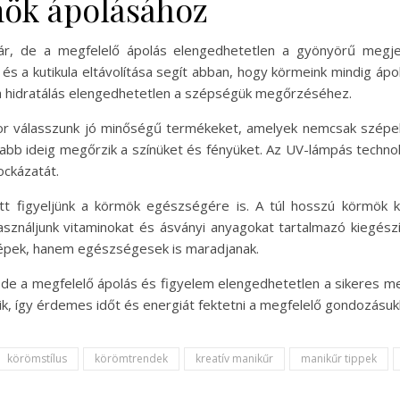
mök ápolásához
ár, de a megfelelő ápolás elengedhetetlen a gyönyörű megje
s a kutikula eltávolítása segít abban, hogy körmeink mindig áp
n a hidratálás elengedhetetlen a szépségük megőrzéséhez.
kor válasszunk jó minőségű termékeket, amelyek nemcsak szépek
abb ideig megőrzik a színüket és fényüket. Az UV-lámpás technol
ockázatát.
tt figyeljünk a körmök egészségére is. A túl hosszú körmök k
ználjunk vitaminokat és ásványi anyagokat tartalmazó kiegészít
zépek, hanem egészségesek is maradjanak.
 de a megfelelő ápolás és figyelem elengedhetetlen a sikeres me
ik, így érdemes időt és energiát fektetni a megfelelő gondozásuk
körömstílus
körömtrendek
kreatív manikűr
manikűr tippek