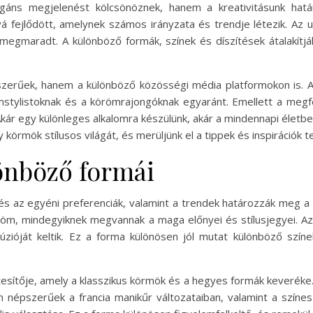
áns megjelenést kölcsönöznek, hanem a kreativitásunk határ
á fejlődött, amelynek számos irányzata és trendje létezik. Az
 megmaradt. A különböző formák, színek és díszítések átalakítj
erűek, hanem a különböző közösségi média platformokon is. Az
mstylistoknak és a körömrajongóknak egyaránt. Emellett a megfel
kár egy különleges alkalomra készülünk, akár a mindennapi életb
 körmök stílusos világát, és merüljünk el a tippek és inspirációk 
önböző formái
és az egyéni preferenciák, valamint a trendek határozzák meg a
öröm, mindegyiknek megvannak a maga előnyei és stílusjegyei. A
lúzióját keltik. Ez a forma különösen jól mutat különböző szín
ítője, amely a klasszikus körmök és a hegyes formák keveréke. 
sen népszerűek a francia manikűr változataiban, valamint a színe