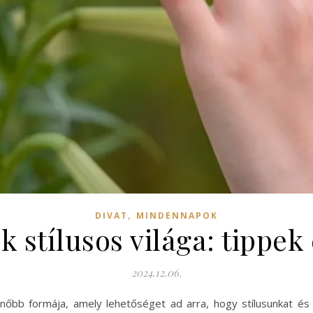
,
DIVAT
MINDENNAPOK
 stílusos világa: tippek 
2024.12.06.
őbb formája, amely lehetőséget ad arra, hogy stílusunkat és