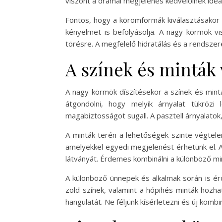
viszont a drámai megjelenés kedvelőinek ideál
Fontos, hogy a körömformák kiválasztásakor f
kényelmet is befolyásolja. A nagy körmök v
törésre. A megfelelő hidratálás és a rendsz
A színek és minták 
A nagy körmök díszítésekor a színek és mintá
átgondolni, hogy melyik árnyalat tükrözi
magabiztosságot sugall. A pasztell árnyalatok
A minták terén a lehetőségek szinte végtele
amelyekkel egyedi megjelenést érhetünk el. A 
látványát. Érdemes kombinálni a különböző mi
A különböző ünnepek és alkalmak során is érd
zöld színek, valamint a hópihés minták hozha
hangulatát. Ne féljünk kísérletezni és új kombi