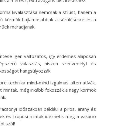
illik a merész, extravagáns díszítésekhez.
forma kiválasztása nemcsak a stílust, hanem a
szú körmök hajlamosabbak a sérülésekre és a
rűek maradjanak.
lentése igen változatos, így érdemes alaposan
népszerű választás, hiszen szenvedélyt és
tékosságot hangsúlyozzák.
re technika mind-mind izgalmas alternatívák,
tett minták, még inkább fokozzák a nagy körmök
nk.
rácsonyi időszakban például a piros, arany és
nek és trópusi minták idézhetik meg a vakáció
ól szól!