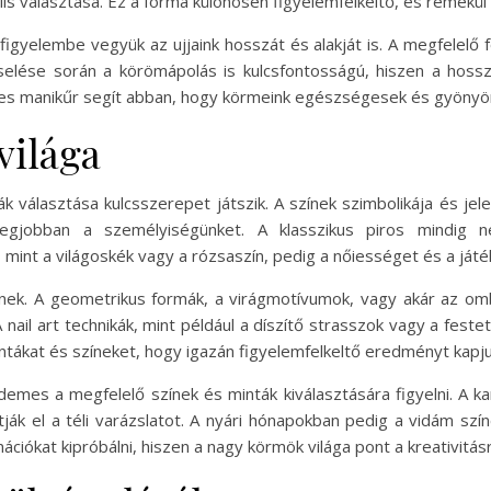
is választása. Ez a forma különösen figyelemfelkeltő, és remekül 
igyelembe vegyük az ujjaink hosszát és alakját is. A megfelelő 
iselése során a körömápolás is kulcsfontosságú, hiszen a hos
eres manikűr segít abban, hogy körmeink egészségesek és gyönyö
világa
k választása kulcsszerepet játszik. A színek szimbolikája és je
 legjobban a személyiségünket. A klasszikus piros mindig 
, mint a világoskék vagy a rózsaszín, pedig a nőiességet és a já
nek. A geometrikus formák, a virágmotívumok, vagy akár az omb
nail art technikák, mint például a díszítő strasszok vagy a fes
ntákat és színeket, hogy igazán figyelemfelkeltő eredményt kapju
emes a megfelelő színek és minták kiválasztására figyelni. A ka
tják el a téli varázslatot. A nyári hónapokban pedig a vidám szí
nációkat kipróbálni, hiszen a nagy körmök világa pont a kreativitásr