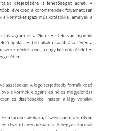
talan kifejezésére is lehetőséget adnak. A
 utóbbi években a körömtrendek folyamatosan
ák a körmöket igazi műalkotásokká, amelyek a
 Instagram és a Pinterest tele van inspiráló
elő ápolás és technikák elsajátítása révén a
en szeretnénk kitűnni, a nagy körmök tökéletes
tengerében!
 választásokat. A legelterjedtebb formák közé
z ovális körmök elegáns és nőies megjelenést
ekben és díszítésekkel, hiszen a lágy vonalak
Ez a forma sokoldalú, hiszen szinte bármilyen
s és díszített verziókban is. A hegyes körmök