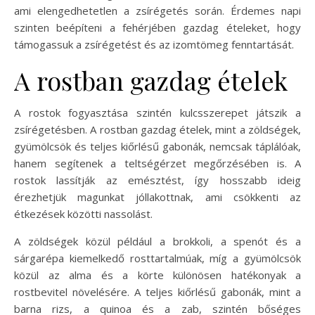
ami elengedhetetlen a zsírégetés során. Érdemes napi
szinten beépíteni a fehérjében gazdag ételeket, hogy
támogassuk a zsírégetést és az izomtömeg fenntartását.
A rostban gazdag ételek
A rostok fogyasztása szintén kulcsszerepet játszik a
zsírégetésben. A rostban gazdag ételek, mint a zöldségek,
gyümölcsök és teljes kiőrlésű gabonák, nemcsak táplálóak,
hanem segítenek a teltségérzet megőrzésében is. A
rostok lassítják az emésztést, így hosszabb ideig
érezhetjük magunkat jóllakottnak, ami csökkenti az
étkezések közötti nassolást.
A zöldségek közül például a brokkoli, a spenót és a
sárgarépa kiemelkedő rosttartalmúak, míg a gyümölcsök
közül az alma és a körte különösen hatékonyak a
rostbevitel növelésére. A teljes kiőrlésű gabonák, mint a
barna rizs, a quinoa és a zab, szintén bőséges