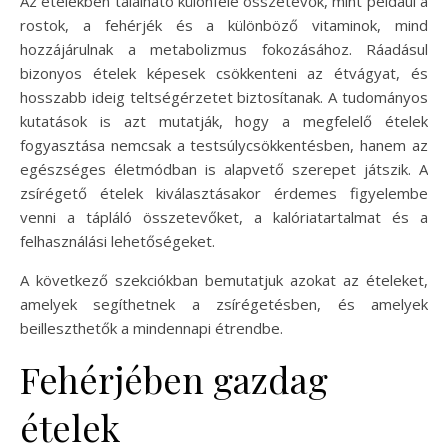
Az ételekben található különféle összetevők, mint például a
rostok, a fehérjék és a különböző vitaminok, mind
hozzájárulnak a metabolizmus fokozásához. Ráadásul
bizonyos ételek képesek csökkenteni az étvágyat, és
hosszabb ideig teltségérzetet biztosítanak. A tudományos
kutatások is azt mutatják, hogy a megfelelő ételek
fogyasztása nemcsak a testsúlycsökkentésben, hanem az
egészséges életmódban is alapvető szerepet játszik. A
zsírégető ételek kiválasztásakor érdemes figyelembe
venni a tápláló összetevőket, a kalóriatartalmat és a
felhasználási lehetőségeket.
A következő szekciókban bemutatjuk azokat az ételeket,
amelyek segíthetnek a zsírégetésben, és amelyek
beilleszthetők a mindennapi étrendbe.
Fehérjében gazdag
ételek