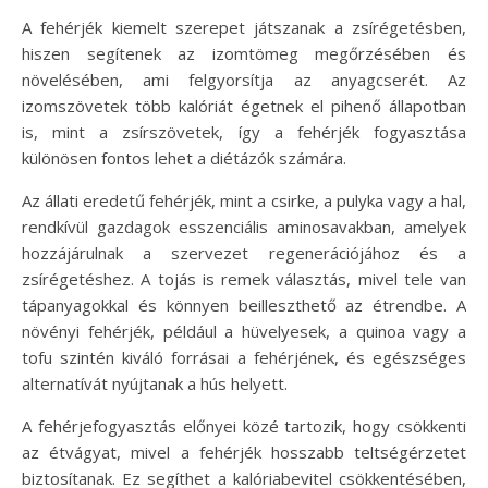
A fehérjék kiemelt szerepet játszanak a zsírégetésben,
hiszen segítenek az izomtömeg megőrzésében és
növelésében, ami felgyorsítja az anyagcserét. Az
izomszövetek több kalóriát égetnek el pihenő állapotban
is, mint a zsírszövetek, így a fehérjék fogyasztása
különösen fontos lehet a diétázók számára.
Az állati eredetű fehérjék, mint a csirke, a pulyka vagy a hal,
rendkívül gazdagok esszenciális aminosavakban, amelyek
hozzájárulnak a szervezet regenerációjához és a
zsírégetéshez. A tojás is remek választás, mivel tele van
tápanyagokkal és könnyen beilleszthető az étrendbe. A
növényi fehérjék, például a hüvelyesek, a quinoa vagy a
tofu szintén kiváló forrásai a fehérjének, és egészséges
alternatívát nyújtanak a hús helyett.
A fehérjefogyasztás előnyei közé tartozik, hogy csökkenti
az étvágyat, mivel a fehérjék hosszabb teltségérzetet
biztosítanak. Ez segíthet a kalóriabevitel csökkentésében,