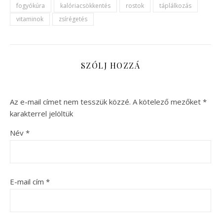
fogyókúra
kalóriacsökkentés
rostok
táplálkozás
vitaminok
zsírégetés
SZÓLJ HOZZÁ
Az e-mail címet nem tesszük közzé.
A kötelező mezőket
*
karakterrel jelöltük
Név
*
E-mail cím
*