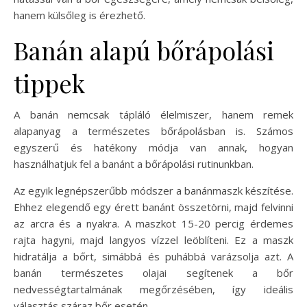
hanem külsőleg is érezhető.
Banán alapú bőrápolási
tippek
A banán nemcsak tápláló élelmiszer, hanem remek
alapanyag a természetes bőrápolásban is. Számos
egyszerű és hatékony módja van annak, hogyan
használhatjuk fel a banánt a bőrápolási rutinunkban.
Az egyik legnépszerűbb módszer a banánmaszk készítése.
Ehhez elegendő egy érett banánt összetörni, majd felvinni
az arcra és a nyakra. A maszkot 15-20 percig érdemes
rajta hagyni, majd langyos vízzel leöblíteni. Ez a maszk
hidratálja a bőrt, simábbá és puhábbá varázsolja azt. A
banán természetes olajai segítenek a bőr
nedvességtartalmának megőrzésében, így ideális
választás száraz bőr esetén.