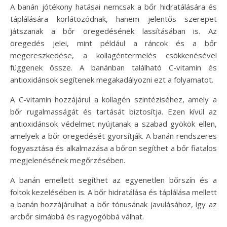
A banán jótékony hatásai nemcsak a bőr hidratálására és
táplálására korlátozódnak, hanem jelentős szerepet
játszanak a bőr öregedésének lassításában is. Az
öregedés jelei, mint például a ráncok és a bőr
megereszkedése, a kollagéntermelés csökkenésével
függenek össze. A banánban található C-vitamin és
antioxidánsok segítenek megakadályozni ezt a folyamatot.
A C-vitamin hozzájárul a kollagén szintéziséhez, amely a
bőr rugalmasságát és tartását biztosítja. Ezen kívül az
antioxidánsok védelmet nyújtanak a szabad gyökök ellen,
amelyek a bőr öregedését gyorsítják. A banán rendszeres
fogyasztása és alkalmazása a bőrön segíthet a bőr fiatalos
megjelenésének megőrzésében.
A banán emellett segíthet az egyenetlen bőrszín és a
foltok kezelésében is. A bőr hidratálása és táplálása mellett
a banán hozzájárulhat a bőr tónusának javulásához, így az
arcbőr simábbá és ragyogóbbá válhat.