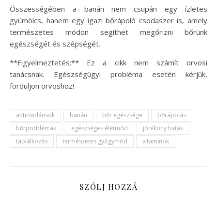
Összességében a banán nem csupán egy ízletes
gyümölcs, hanem egy igazi bőrápoló csodaszer is, amely
természetes módon segíthet megőrizni bőrünk
egészségét és szépségét.
**Figyelmeztetés:** Ez a cikk nem számít orvosi
tanácsnak. Egészségügyi probléma esetén kérjük,
forduljon orvoshoz!
antioxidánsok
banán
bőr egészsége
bőrápolás
bőrproblémák
egészséges életmód
jótékony hatás
táplálkozás
természetes gyógymód
vitaminok
SZÓLJ HOZZÁ