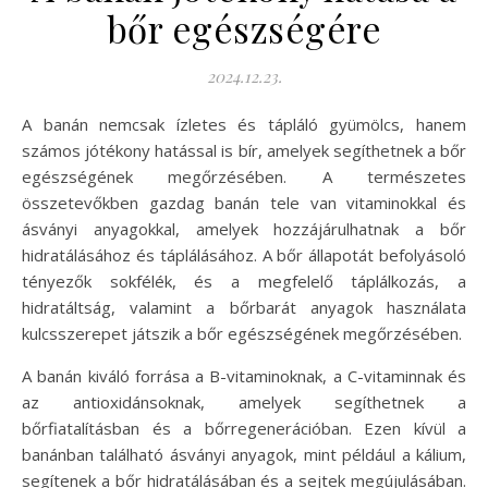
bőr egészségére
2024.12.23.
A banán nemcsak ízletes és tápláló gyümölcs, hanem
számos jótékony hatással is bír, amelyek segíthetnek a bőr
egészségének megőrzésében. A természetes
összetevőkben gazdag banán tele van vitaminokkal és
ásványi anyagokkal, amelyek hozzájárulhatnak a bőr
hidratálásához és táplálásához. A bőr állapotát befolyásoló
tényezők sokfélék, és a megfelelő táplálkozás, a
hidratáltság, valamint a bőrbarát anyagok használata
kulcsszerepet játszik a bőr egészségének megőrzésében.
A banán kiváló forrása a B-vitaminoknak, a C-vitaminnak és
az antioxidánsoknak, amelyek segíthetnek a
bőrfiatalításban és a bőrregenerációban. Ezen kívül a
banánban található ásványi anyagok, mint például a kálium,
segítenek a bőr hidratálásában és a sejtek megújulásában.