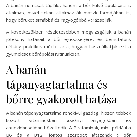
A banán nemcsak tápláló, hanem a bőr külső ápolására is
alkalmas, mivel sokan alkalmazzák maszk formájában is,
hogy bőrüket simábbá és ragyogóbbá varázsolják.
A következőkben részletesebben megvizsgáljuk a banán
jótékony hatásait a bőr egészségére, és bemutatunk
néhány praktikus módot arra, hogyan használhatjuk ezt a
gyümölcsöt bőrápolási rutinunkban.
A banán
tápanyagtartalma és
bőrre gyakorolt hatása
A banán tápanyagtartalma rendkívül gazdag, hiszen többek
között vitaminokban, ásványi anyagokban és
antioxidánsokban bővelkedik. A B-vitaminok, mint például a
B6 és a B12, fontos szerepet játszanak a bőr