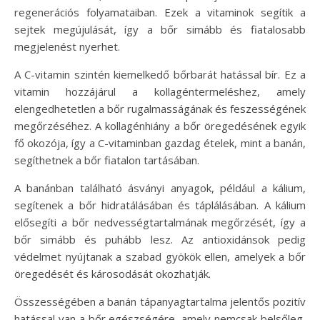
regenerációs folyamataiban. Ezek a vitaminok segítik a
sejtek megújulását, így a bőr simább és fiatalosabb
megjelenést nyerhet.
A C-vitamin szintén kiemelkedő bőrbarát hatással bír. Ez a
vitamin hozzájárul a kollagéntermeléshez, amely
elengedhetetlen a bőr rugalmasságának és feszességének
megőrzéséhez. A kollagénhiány a bőr öregedésének egyik
fő okozója, így a C-vitaminban gazdag ételek, mint a banán,
segíthetnek a bőr fiatalon tartásában.
A banánban található ásványi anyagok, például a kálium,
segítenek a bőr hidratálásában és táplálásában. A kálium
elősegíti a bőr nedvességtartalmának megőrzését, így a
bőr simább és puhább lesz. Az antioxidánsok pedig
védelmet nyújtanak a szabad gyökök ellen, amelyek a bőr
öregedését és károsodását okozhatják.
Összességében a banán tápanyagtartalma jelentős pozitív
hatással van a bőr egészségére, amely nemcsak belsőleg,