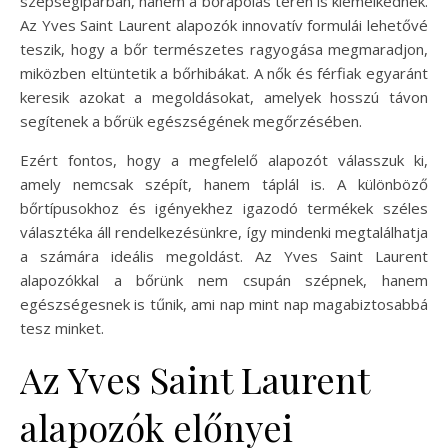
szépségiparban, hanem a bőrápolás terén is kiemelkednek.
Az Yves Saint Laurent alapozók innovatív formulái lehetővé
teszik, hogy a bőr természetes ragyogása megmaradjon,
miközben eltüntetik a bőrhibákat. A nők és férfiak egyaránt
keresik azokat a megoldásokat, amelyek hosszú távon
segítenek a bőrük egészségének megőrzésében.
Ezért fontos, hogy a megfelelő alapozót válasszuk ki,
amely nemcsak szépít, hanem táplál is. A különböző
bőrtípusokhoz és igényekhez igazodó termékek széles
választéka áll rendelkezésünkre, így mindenki megtalálhatja
a számára ideális megoldást. Az Yves Saint Laurent
alapozókkal a bőrünk nem csupán szépnek, hanem
egészségesnek is tűnik, ami nap mint nap magabiztosabbá
tesz minket.
Az Yves Saint Laurent
alapozók előnyei