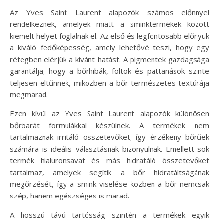
Az Yves Saint Laurent alapozók számos előnnyel
rendelkeznek, amelyek miatt a sminktermékek között
kiemelt helyet foglalnak el. Az első és legfontosabb előnyük
a kiváló fedőképesség, amely lehetővé teszi, hogy egy
rétegben elérjük a kívánt hatást. A pigmentek gazdagsága
garantálja, hogy a bőrhibák, foltok és pattanások szinte
teljesen eltűnnek, miközben a bőr természetes textúrája
megmarad.
Ezen kívül az Yves Saint Laurent alapozók különösen
bőrbarát formulákkal készülnek. A termékek nem
tartalmaznak irritáló összetevőket, így érzékeny bőrűek
számára is ideális választásnak bizonyulnak. Emellett sok
termék hialuronsavat és más hidratáló összetevőket
tartalmaz, amelyek segítik a bőr hidratáltságának
megőrzését, így a smink viselése közben a bőr nemcsak
szép, hanem egészséges is marad.
A hosszú távú tartósság szintén a termékek egyik