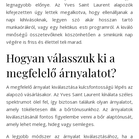
legnagyobb előnye. Az Yves Saint Laurent alapozók
kifejezetten úgy lettek megalkotva, hogy ellenálljanak a
napi kihívásoknak, legyen szó akár hosszan tartó
munkaórákról, vagy egy hektikus esti programról. A kiváló
minőségű összetevőknek köszönhetően a sminkünk nap
végére is friss és élettel teli marad.
Hogyan válasszuk ki a
megfelelő árnyalatot?
A megfelelő árnyalat kiválasztása kulcsfontosságú lépés az
alapozó vásárlásakor. Az Yves Saint Laurent kínálata széles
spektrumot ölel fel, így biztosan találunk olyan árnyalatot,
amely tökéletesen illik a bőrtónusunkhoz. Az árnyalatok
kiválasztásánál fontos figyelembe venni a bőr alaptónusát,
amely lehet meleg, hideg vagy semleges.
A legjobb módszer az árnyalat kiválasztásához, ha a