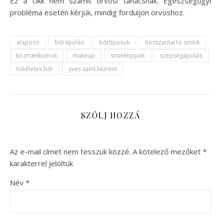
Ez a cikk nem számít orvosi tanácsnak. Egészségügyi
probléma esetén kérjük, mindig forduljon orvoshoz.
alapozó
bőrápolás
bőrtípusok
hosszantartó smink
kozmetikumok
makeup
sminktippek
szépségápolás
tökéletes bőr
yves saint laurent
SZÓLJ HOZZÁ
Az e-mail címet nem tesszük közzé.
A kötelező mezőket
*
karakterrel jelöltük
Név
*