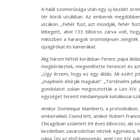
A halál szomorúsága után egy új kezdet örö
tér körüli utcákban. Az emberek megdöbbenve
utcákon. „Fehér füst, azt mondják, fehér füst
lebegett, ahol 133 bíboros zárva volt, hogy
miközben a harangok örömteljesen zengték a 
újságírókat és kamerákat.
Alig három héttel korábban Ferenc pápa áldás
megkérdeztek, megemlítette Ferencet és azt,
„Úgy érzem, hogy ez egy áldás. Mi ezért jöttü
„majdnem elsírják magukat”. „Történelmi pilla
gondolatot sokan megosztották a Leo XIV. 
egységet teremt mindannyiunk katolikusai szá
Amikor Dominique Mamberti, a protodeákon, 
emberekkel. Csend lett, amikor Robert Francis
Chicagóban született 69 éves bíborost, aki s
kezdetben zavarodottan néztek egymásra, his
pápa. Így az első benyomás, amit Leo XIV. páp