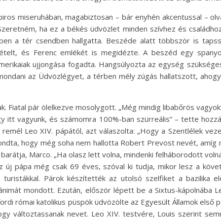
iros miseruhában, magabiztosan – bár enyhén akcentussal – olv
Szeretném, ha ez a békés üdvözlet minden szívhez és családhoz
ben a tér csendben hallgatta. Beszéde alatt többször is tapss
mételt, és Ferenc emlékét is megidézte. A beszéd egy spanyo
l-amerikaiak ujjongása fogadta. Hangsúlyozta az egység szükség
ondani az Üdvözlégyet, a térben mély zúgás hallatszott, ahogy
ak. Fiatal pár ölelkezve mosolygott. „Még mindig libabőrös vagyok”
gy itt vagyunk, és számomra 100%-ban szürreális” – tette hozzá
remél Leo XIV. pápától, azt válaszolta: „Hogy a Szentlélek veze
mondta, hogy még soha nem hallotta Robert Prevost nevét, amíg 
 barátja, Marco. „Ha olasz lett volna, mindenki felháborodott voln
új pápa még csak 69 éves, szóval ki tudja, mikor lesz a követke
 turistákkal. Párok készítették az utolsó szelfiket a bazilika
ánimát mondott. Ezután, először lépett be a Sixtus-kápolnába Le
 Salfordi római katolikus püspök üdvözölte az Egyesült Államok e
ogy változtassanak nevet. Leo XIV. testvére, Louis szerint s