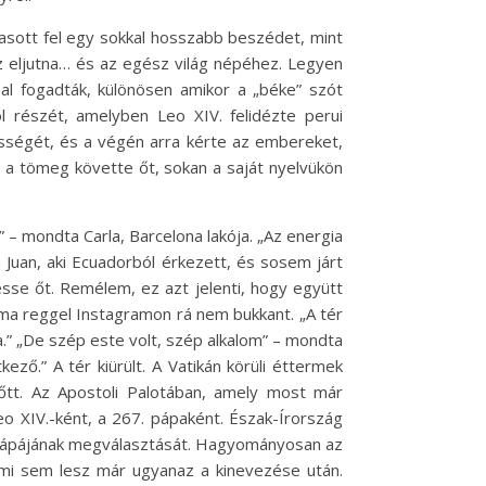
asott fel egy sokkal hosszabb beszédet, mint
 eljutna… és az egész világ népéhez. Legyen
al fogadták, különösen amikor a „béke” szót
l részét, amelyben Leo XIV. felidézte perui
ességét, és a végén arra kérte az embereket,
 a tömeg követte őt, sokan a saját nyelvükön
 – mondta Carla, Barcelona lakója. „Az energia
 Juan, aki Ecuadorból érkezett, és sosem járt
sse őt. Remélem, ez azt jelenti, hogy együtt
ma reggel Instagramon rá nem bukkant. „A tér
a.” „De szép este volt, szép alkalom” – mondta
ző.” A tér kiürült. A Vatikán körüli éttermek
 előtt. Az Apostoli Palotában, amely most már
o XIV.-ként, a 267. pápaként. Észak-Írország
lső pápájának megválasztását. Hagyományosan az
emmi sem lesz már ugyanaz a kinevezése után.