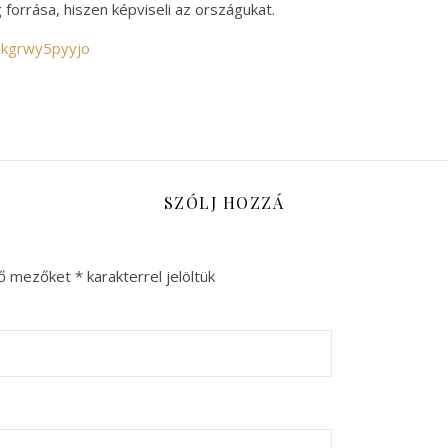
orrása, hiszen képviseli az országukat.
ckgrwy5pyyjo
SZÓLJ HOZZÁ
ző mezőket
*
karakterrel jelöltük