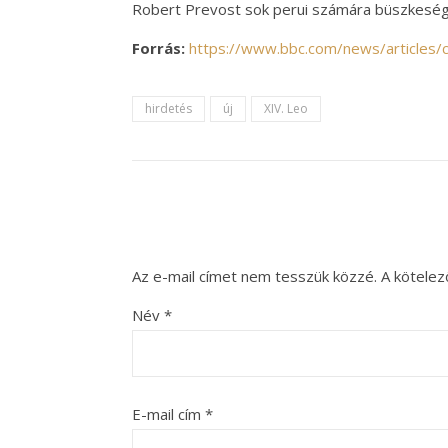
Robert Prevost sok perui számára büszkeség f
Forrás:
https://www.bbc.com/news/articles/
hirdetés
új
XIV. Leo
Az e-mail címet nem tesszük közzé.
A kötele
Név
*
E-mail cím
*