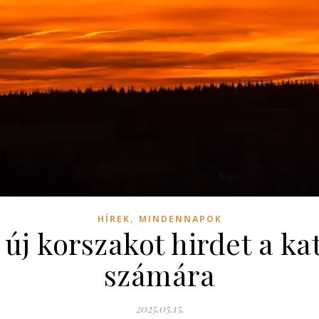
,
HÍREK
MINDENNAPOK
 új korszakot hirdet a ka
számára
2025.05.15.