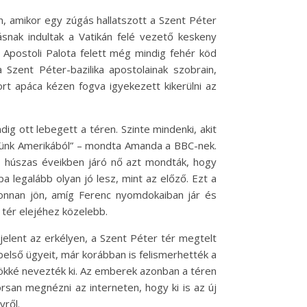
 amikor egy zúgás hallatszott a Szent Péter
ásnak indultak a Vatikán felé vezető keskeny
az Apostoli Palota felett még mindig fehér köd
 Szent Péter-bazilika apostolainak szobrain,
rt apáca kézen fogva igyekezett kikerülni az
g ott lebegett a téren. Szinte mindenki, akit
ztünk Amerikából” – mondta Amanda a BBC-nek.
sos, húszas éveikben járó nő azt mondták, hogy
a legalább olyan jó lesz, mint az előző. Ezt a
onnan jön, amíg Ferenc nyomdokaiban jár és
tér elejéhez közelebb.
lent az erkélyen, a Szent Péter tér megtelt
belső ügyeit, már korábban is felismerhették a
pökké nevezték ki. Az emberek azonban a téren
san megnézni az interneten, hogy ki is az új
yről.