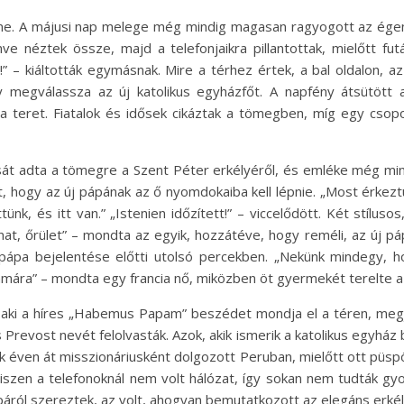
me. A májusi nap melege még mindig magasan ragyogott az égen,
 néztek össze, majd a telefonjaikra pillantottak, mielőtt fut
!” – kiáltották egymásnak. Mire a térhez értek, a bal oldalon, 
 megválassza az új katolikus egyházfőt. A napfény átsütött a
teret. Fiatalok és idősek cikáztak a tömegben, míg egy csopo
át adta a tömegre a Szent Péter erkélyéről, és emléke még mindi
 hogy az új pápának az ő nyomdokaiba kell lépnie. „Most érke
nk, és itt van.” „Istenien időzített!” – viccelődött. Két stílu
nat, őrület” – mondta az egyik, hozzátéve, hogy reméli, az új páp
pápa bejelentése előtti utolsó percekben. „Nekünk mindegy, h
mára” – mondta egy francia nő, miközben öt gyermekét terelte a 
aki a híres „Habemus Papam” beszédet mondja el a téren, megje
 Prevost nevét felolvasták. Azok, akik ismerik a katolikus egyház 
ok éven át misszionáriusként dolgozott Peruban, mielőtt ott püs
zen a telefonoknál nem volt hálózat, így sokan nem tudták gyor
áról szereztek, az volt, ahogyan bemutatkozott az elegáns erkél