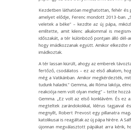
Kezdetben láthatóan meghatottan, fehér és p
amelyet elődje, Ferenc mondott 2013-ban. „
veletek a béke” – kezdte az új pápa, miköz
említette, amit kilenc alkalommal is megis
időszakát, a tér különböző pontjain álló dé
hogy imádkozzanak együtt. Amikor elkezdte m
imádkoztak.
A tér lassan kiürült, ahogy az emberek távozt
fertőző, csodálatos – ez az első alkalom, ho
még a Vatikánban. Amikor megkérdezték, mit 
tudunk haladni.” Gemma, aki Róma lakója, el
reakciója nem volt olyan meleg” – tette hozzá
Gemma. „Ez volt az első konklávém. És ez az 
megteltek zarándokokkal, klérus tagjaival és
megnyílt, Robert Prevost egy pillanatra mag
katolikusai is reagáltak az új pápa hírére. A
újonnan megválasztott pápákat arra kérik, h