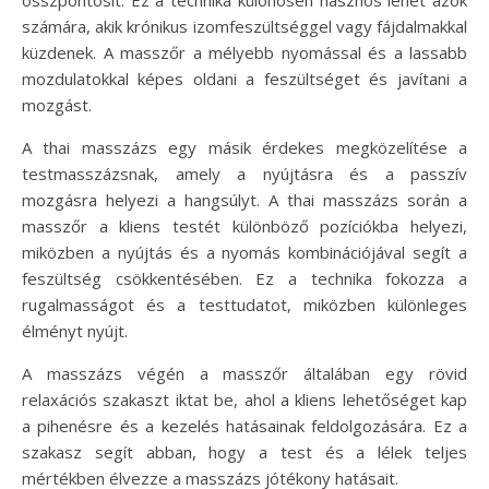
számára, akik krónikus izomfeszültséggel vagy fájdalmakkal
küzdenek. A masszőr a mélyebb nyomással és a lassabb
mozdulatokkal képes oldani a feszültséget és javítani a
mozgást.
A thai masszázs egy másik érdekes megközelítése a
testmasszázsnak, amely a nyújtásra és a passzív
mozgásra helyezi a hangsúlyt. A thai masszázs során a
masszőr a kliens testét különböző pozíciókba helyezi,
miközben a nyújtás és a nyomás kombinációjával segít a
feszültség csökkentésében. Ez a technika fokozza a
rugalmasságot és a testtudatot, miközben különleges
élményt nyújt.
A masszázs végén a masszőr általában egy rövid
relaxációs szakaszt iktat be, ahol a kliens lehetőséget kap
a pihenésre és a kezelés hatásainak feldolgozására. Ez a
szakasz segít abban, hogy a test és a lélek teljes
mértékben élvezze a masszázs jótékony hatásait.