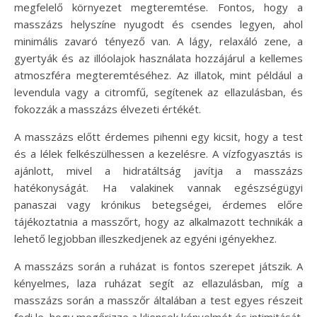
megfelelő környezet megteremtése. Fontos, hogy a
masszázs helyszíne nyugodt és csendes legyen, ahol
minimális zavaró tényező van. A lágy, relaxáló zene, a
gyertyák és az illóolajok használata hozzájárul a kellemes
atmoszféra megteremtéséhez. Az illatok, mint például a
levendula vagy a citromfű, segítenek az ellazulásban, és
fokozzák a masszázs élvezeti értékét.
A masszázs előtt érdemes pihenni egy kicsit, hogy a test
és a lélek felkészülhessen a kezelésre. A vízfogyasztás is
ajánlott, mivel a hidratáltság javítja a masszázs
hatékonyságát. Ha valakinek vannak egészségügyi
panaszai vagy krónikus betegségei, érdemes előre
tájékoztatnia a masszőrt, hogy az alkalmazott technikák a
lehető legjobban illeszkedjenek az egyéni igényekhez.
A masszázs során a ruházat is fontos szerepet játszik. A
kényelmes, laza ruházat segít az ellazulásban, míg a
masszázs során a masszőr általában a test egyes részeit
fedi le, hogy megőrizze a kliensek kényelmét és intimitását.