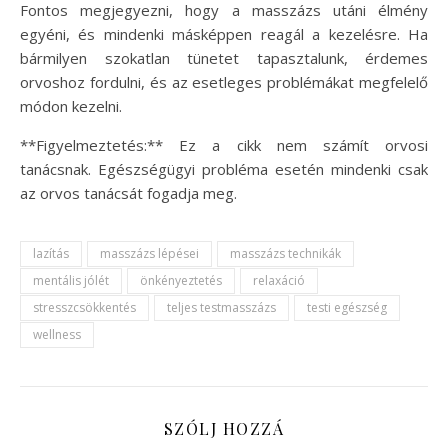
Fontos megjegyezni, hogy a masszázs utáni élmény
egyéni, és mindenki másképpen reagál a kezelésre. Ha
bármilyen szokatlan tünetet tapasztalunk, érdemes
orvoshoz fordulni, és az esetleges problémákat megfelelő
módon kezelni.
**Figyelmeztetés:** Ez a cikk nem számít orvosi
tanácsnak. Egészségügyi probléma esetén mindenki csak
az orvos tanácsát fogadja meg.
lazítás
masszázs lépései
masszázs technikák
mentális jólét
önkényeztetés
relaxáció
stresszcsökkentés
teljes testmasszázs
testi egészség
wellness
SZÓLJ HOZZÁ