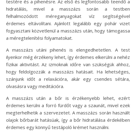
testére és a pihenésre. Az első és legfontosabb teendő a
hidratálás, mivel a masszázs során a testben
felhalmozódott méreganyagokat víz segítségével
érdemes eltávolítani. Ajánlott legalább egy pohár vizet
fogyasztani közvetlenül a masszázs után, hogy támogassa
a méregtelenítési folyamatokat.
A masszázs utáni pihenés is elengedhetetlen. A test
ilyenkor még érzékeny lehet, így érdemes elkerülni a nehéz
fizikai aktivitást. Az izmoknak időre van szükségük ahhoz,
hogy feldolgozzák a masszázs hatásait. Ha lehetséges,
szánjunk időt a relaxációra, akár egy csendes sétára,
olvasásra vagy meditációra.
A masszázs után a bőr is érzékenyebb lehet, ezért
érdemes kerülni a forró fürdőt vagy a szaunát, mivel ezek
megterhelhetik a szervezetet. A masszázs során használt
olajok bőrbarát hatásúak, így a bőr hidratálása érdekében
érdemes egy könnyű testápoló krémet használni.