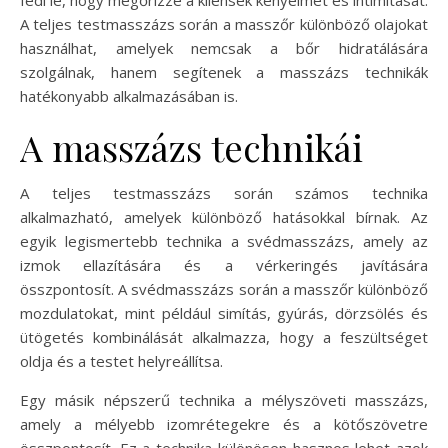
A teljes testmasszázs során a masszőr különböző olajokat
használhat, amelyek nemcsak a bőr hidratálására
szolgálnak, hanem segítenek a masszázs technikák
hatékonyabb alkalmazásában is.
A masszázs technikái
A teljes testmasszázs során számos technika
alkalmazható, amelyek különböző hatásokkal bírnak. Az
egyik legismertebb technika a svédmasszázs, amely az
izmok ellazítására és a vérkeringés javítására
összpontosít. A svédmasszázs során a masszőr különböző
mozdulatokat, mint például simítás, gyúrás, dörzsölés és
ütögetés kombinálását alkalmazza, hogy a feszültséget
oldja és a testet helyreállítsa.
Egy másik népszerű technika a mélyszöveti masszázs,
amely a mélyebb izomrétegekre és a kötőszövetre
összpontosít. Ez a technika különösen hasznos lehet azok