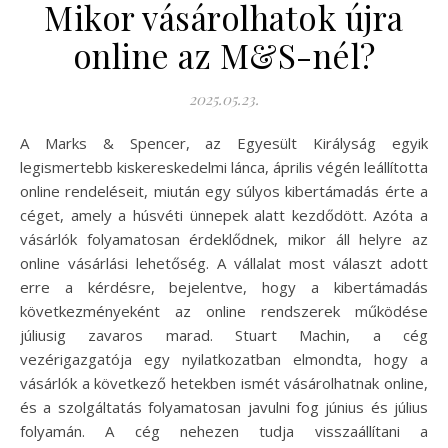
Mikor vásárolhatok újra
online az M&S-nél?
2025.05.23.
A Marks & Spencer, az Egyesült Királyság egyik
legismertebb kiskereskedelmi lánca, április végén leállította
online rendeléseit, miután egy súlyos kibertámadás érte a
céget, amely a húsvéti ünnepek alatt kezdődött. Azóta a
vásárlók folyamatosan érdeklődnek, mikor áll helyre az
online vásárlási lehetőség. A vállalat most választ adott
erre a kérdésre, bejelentve, hogy a kibertámadás
következményeként az online rendszerek működése
júliusig zavaros marad. Stuart Machin, a cég
vezérigazgatója egy nyilatkozatban elmondta, hogy a
vásárlók a következő hetekben ismét vásárolhatnak online,
és a szolgáltatás folyamatosan javulni fog június és július
folyamán. A cég nehezen tudja visszaállítani a