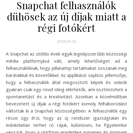
Snapchat felhasználók
dühösek az új díjak miatt a
régi fotókért
2025.10.15.
A Snapchat az utóbbi évek egyik legnépszerűbb közösségi
média platformjává vált, amely lehetőséget ad a
felhasználóknak, hogy pillanatnyi tartalmakat osszanak meg
barátaikkal és követőikkel. Az applikáció sajátos jellemzője,
hogy a felhasználók által megosztott képek és videók
gyakran csak egy rövid ideig elérhetők, ami ösztönözheti a
spontaneitást és a kreativitást. Azonban a közelmúltban
bevezetett új díjak a régi fotókért komoly felháborodást
váltottak ki a Snapchat közösségében. A felhasználók egy
része úgy érzi, hogy az új rendszer igazságtalan és
indokolatlan terhet ró rájuk, különösen, ha figyelembe
vesszük, hogy a platform eredetileg ingyenes és könnyen