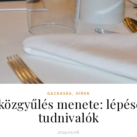
,
GAZDASÁG
HÍREK
ó közgyűlés menete: lépés
tudnivalók
2024.05.08.