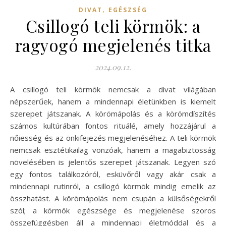
,
DIVAT
EGÉSZSÉG
Csillogó teli körmök: a
ragyogó megjelenés titka
2024.09.12.
A csillogó teli körmök nemcsak a divat világában
népszerűek, hanem a mindennapi életünkben is kiemelt
szerepet játszanak. A körömápolás és a körömdíszítés
számos kultúrában fontos rituálé, amely hozzájárul a
nőiesség és az önkifejezés megjelenéséhez. A teli körmök
nemcsak esztétikailag vonzóak, hanem a magabiztosság
növelésében is jelentős szerepet játszanak. Legyen szó
egy fontos találkozóról, esküvőről vagy akár csak a
mindennapi rutinról, a csillogó körmök mindig emelik az
összhatást. A körömápolás nem csupán a külsőségekről
szól; a körmök egészsége és megjelenése szoros
összefüggésben áll a mindennapi életmóddal és a