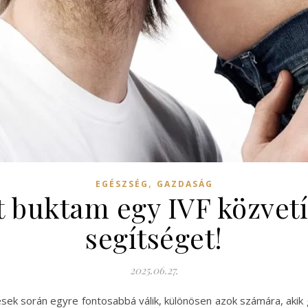
,
EGÉSZSÉG
GAZDASÁG
ot buktam egy IVF közvet
segítséget!
2025.06.27.
sek során egyre fontosabbá válik, különösen azok számára, akik 