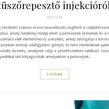
tüszőrepesztő injekcióró
2025.12.24.
területén számos orvosi beavatkozás segítheti a családtervez
mazása, amely hatékony módja lehet a petesejtek érésének és 
ámára válik elérhetővé ez a kezelés, amely támogatja a hormon
sa azonban komoly odafigyelést igényel, és nem mindenkinek aján
onális kezelés, amelynek célja a petefészekben található tü
olyadékkal telt hólyagocskák, amelyekben a petesejtek…
TOVÁBB