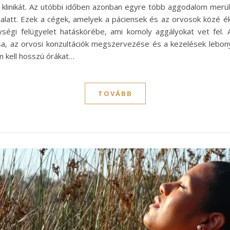
 klinikát. Az utóbbi időben azonban egyre több aggodalom merül
s alatt. Ezek a cégek, amelyek a páciensek és az orvosok közé é
égi felügyelet hatáskörébe, ami komoly aggályokat vet fel. A 
lása, az orvosi konzultációk megszervezése és a kezelések lebo
m kell hosszú órákat…
TOVÁBB