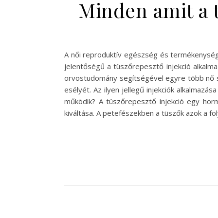
Minden amit a 
A női reproduktív egészség és termékenység 
jelentőségű a tüszőrepesztő injekció alkal
orvostudomány segítségével egyre több nő sz
esélyét. Az ilyen jellegű injekciók alkalmazá
működik? A tüszőrepesztő injekció egy horm
kiváltása. A petefészekben a tüszők azok a f