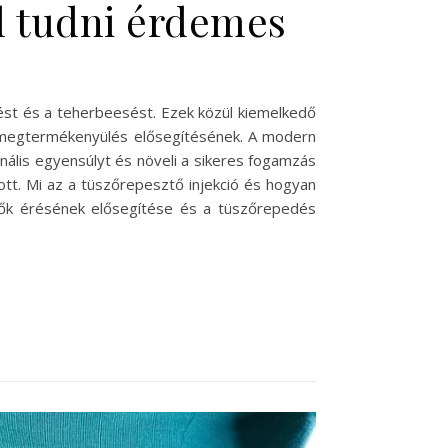
l tudni érdemes
ést és a teherbeesést. Ezek közül kiemelkedő
a megtermékenyülés elősegítésének. A modern
ális egyensúlyt és növeli a sikeres fogamzás
lott. Mi az a tüszőrepesztő injekció és hogyan
szők érésének elősegítése és a tüszőrepedés