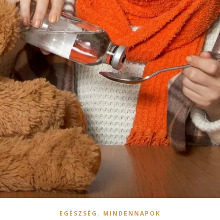
,
EGÉSZSÉG
MINDENNAPOK