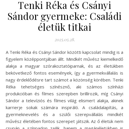
Tenki Réka és Csányi
Sándor gyermeke: Családi
életük titkai
2025.05.28.
A Tenki Réka és Csányi Sándor közötti kapcsolat mindig is a
figyelem középpontjában állt. Mindkét művész kiemelkedő
alakja a magyar szórakoztatóiparnak, és az életükben
bekövetkező fontos események, így a gyermekvállalás is
nagy érdeklődésre tart számot a közönség körében. Tenki
Réka tehetséges színésznő, aki számos színházi
produkcióban és filmes szerepben brillírozik, míg Csányi
Sándor a televíziós és filmes világ elismert alakja, akinek
karrierje sokak számára inspiráló. A családalapítás, a
gyermeknevelés és a szülői szerepvállalás mindkét
művész életében fontos szerepet játszik. Az ő életük nem
csupán a színpadon zajlik, hanem a magánéletükben is