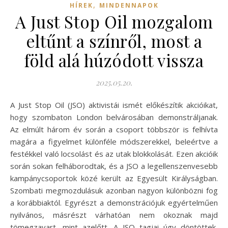
,
HÍREK
MINDENNAPOK
A Just Stop Oil mozgalom
eltűnt a színről, most a
föld alá húzódott vissza
2025.05.20.
A Just Stop Oil (JSO) aktivistái ismét előkészítik akcióikat,
hogy szombaton London belvárosában demonstráljanak.
Az elmúlt három év során a csoport többször is felhívta
magára a figyelmet különféle módszerekkel, beleértve a
festékkel való locsolást és az utak blokkolását. Ezen akcióik
során sokan felháborodtak, és a JSO a legellenszenvesebb
kampánycsoportok közé került az Egyesült Királyságban.
Szombati megmozdulásuk azonban nagyon különbözni fog
a korábbiaktól. Egyrészt a demonstrációjuk egyértelműen
nyilvános, másrészt várhatóan nem okoznak majd
tömegzavart, mint azelőtt. A JSO tagjai úgy döntöttek,