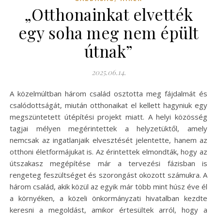
„Otthonainkat elvették
egy soha meg nem épült
útnak”
2025.06.14.
A közelmúltban három család osztotta meg fájdalmát és
csalódottságát, miután otthonaikat el kellett hagyniuk egy
megszüntetett útépítési projekt miatt. A helyi közösség
tagjai mélyen megérintettek a helyzetüktől, amely
nemcsak az ingatlanjaik elvesztését jelentette, hanem az
otthoni életformájukat is. Az érintettek elmondták, hogy az
útszakasz megépítése már a tervezési fázisban is
rengeteg feszültséget és szorongást okozott számukra. A
három család, akik közül az egyik már több mint húsz éve él
a környéken, a közeli önkormányzati hivatalban kezdte
keresni a megoldást, amikor értesültek arról, hogy a