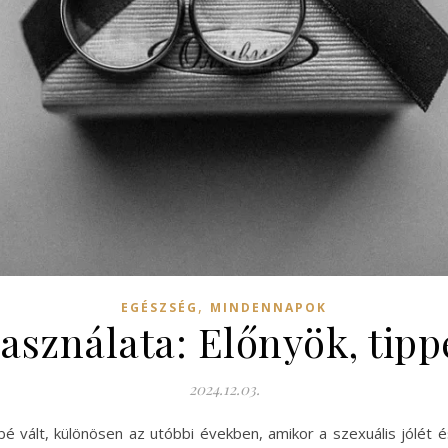
,
EGÉSZSÉG
MINDENNAPOK
asználata: Előnyök, tipp
2024.12.03.
 vált, különösen az utóbbi években, amikor a szexuális jólét és