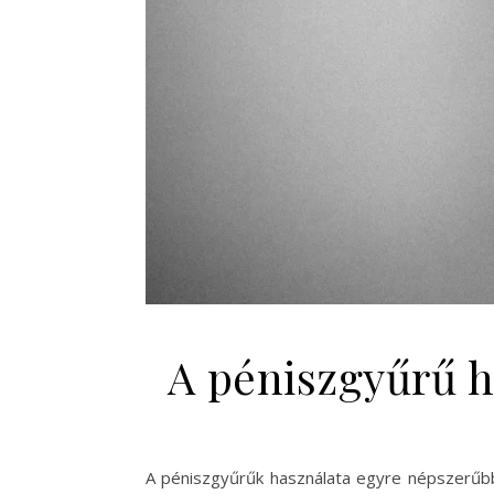
A péniszgyűrű h
A péniszgyűrűk használata egyre népszerűbbé