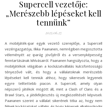
Supercell vezetője:
„Merészebb lépéseket kell
tennünk”
2025.06.27.
A mobiljáték-ipar egyik vezető szereplője, a Supercell
vezérigazgatója, Ilkka Paananen, nemrégiben megosztotta
véleményét az iparág jövőjéről és a versenyképesség
fenntartásának kihívásairól. Paananen hangsúlyozta, hogy a
mobiljátékok világában a kockázatvállalás kulcsfontosságú
tényezővé vált, és hogy a vállalatoknak merészebb
lépéseket kell tenniük ahhoz, hogy sikeresek legyenek
egyre telítettebb piacon. A Supercell, amely olyan
népszerű játékok mögött áll, mint a Clash of Clans és a
Brawl Stars, a játékfejlesztés új megközelítését képviseli.
Paananen szerint a vállalat sikerének titka az, hogy nem
félnek kockázatokat vállalni, és hogy képesek alkalmazkodni