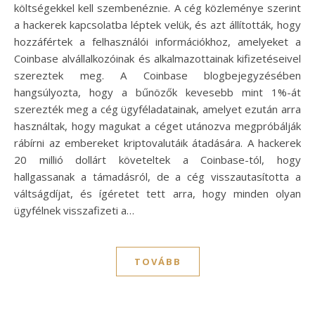
költségekkel kell szembenéznie. A cég közleménye szerint
a hackerek kapcsolatba léptek velük, és azt állították, hogy
hozzáfértek a felhasználói információkhoz, amelyeket a
Coinbase alvállalkozóinak és alkalmazottainak kifizetéseivel
szereztek meg. A Coinbase blogbejegyzésében
hangsúlyozta, hogy a bűnözők kevesebb mint 1%-át
szerezték meg a cég ügyféladatainak, amelyet ezután arra
használtak, hogy magukat a céget utánozva megpróbálják
rábírni az embereket kriptovalutáik átadására. A hackerek
20 millió dollárt követeltek a Coinbase-tól, hogy
hallgassanak a támadásról, de a cég visszautasította a
váltságdíjat, és ígéretet tett arra, hogy minden olyan
ügyfélnek visszafizeti a…
TOVÁBB