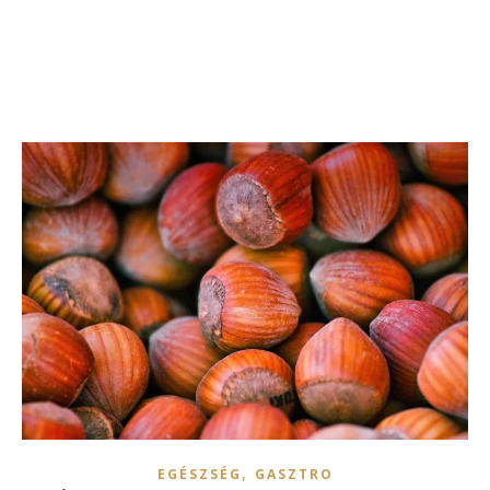
,
EGÉSZSÉG
GASZTRO