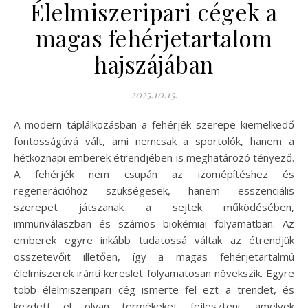
Élelmiszeripari cégek a
magas fehérjetartalom
hajszájában
2025.10.15.
A modern táplálkozásban a fehérjék szerepe kiemelkedő
fontosságúvá vált, ami nemcsak a sportolók, hanem a
hétköznapi emberek étrendjében is meghatározó tényező.
A fehérjék nem csupán az izomépítéshez és
regenerációhoz szükségesek, hanem esszenciális
szerepet játszanak a sejtek működésében,
immunválaszban és számos biokémiai folyamatban. Az
emberek egyre inkább tudatossá váltak az étrendjük
összetevőit illetően, így a magas fehérjetartalmú
élelmiszerek iránti kereslet folyamatosan növekszik. Egyre
több élelmiszeripari cég ismerte fel ezt a trendet, és
kezdett el olyan termékeket fejleszteni, amelyek