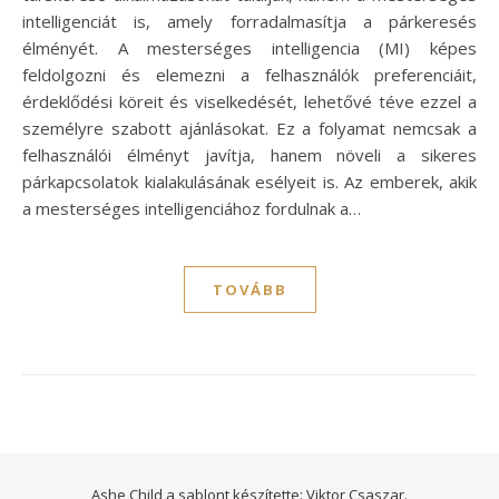
intelligenciát is, amely forradalmasítja a párkeresés
élményét. A mesterséges intelligencia (MI) képes
feldolgozni és elemezni a felhasználók preferenciáit,
érdeklődési köreit és viselkedését, lehetővé téve ezzel a
személyre szabott ajánlásokat. Ez a folyamat nemcsak a
felhasználói élményt javítja, hanem növeli a sikeres
párkapcsolatok kialakulásának esélyeit is. Az emberek, akik
a mesterséges intelligenciához fordulnak a…
TOVÁBB
Ashe Child a sablont készítette:
Viktor Csaszar.