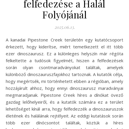
felfedezése a Halál
Folyójánál
2025.06.13.
A kanadai Pipestone Creek területén egy kutatócsoport
érkezett, hogy kiderítse, miért temetkezett el itt több
ezer dinoszaurusz. Ez a különleges helyszín már régóta
felkeltette a tudósok figyelmét, hiszen a felfedezések
során olyan csontmaradványokat találtak, amelyek
különböző dinoszauruszfajokhoz tartoznak. A kutatók célja,
hogy megértsék, mi történhetett ebben a régióban, amely
hozzájárult ahhoz, hogy ennyi dinoszaurusz maradványai
megmaradjanak. Pipestone Creek híres a dínókat övező
gazdag lelőhelyeiről, és a kutatók számára ez a terület
lehetőséget kínál arra, hogy felfedezzék a dinoszauruszok
életének és halálának rejtélyeit. Az eddigi kutatások során
több ezer dínócsontot találtak, köztük a híres