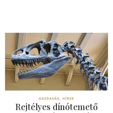
,
GAZDASÁG
HÍREK
Rejtélyes dínótemető