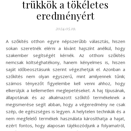
trükkök a tökéletes
eredményért
2024.05.19.
A szőkítés otthon egyre népszerűbb választás, hiszen
sokan szeretnék elérni a kívánt hajszínt anélkül, hogy
szakember segítségét kérnék. Az otthoni szőkítés
nemcsak költséghatékony, hanem kényelmes is, hiszen
saját időbeosztásunk szerint végezhetjük el. Azonban a
szőkítés nem olyan egyszerű, mint amilyennek tűnik;
számos tényezőt figyelembe kell venni ahhoz, hogy
elkerüljük a kellemetlen meglepetéseket. A haj típusának,
állapotának és az alkalmazott szőkítő termékeknek a
megismerése segít abban, hogy a végeredmény ne csak
szép, de egészséges is legyen. A helytelen technikák és a
nem megfelelő termékek használata károsíthatja a hajat,
ezért fontos, hogy alaposan tájékozódjunk a folyamatról,