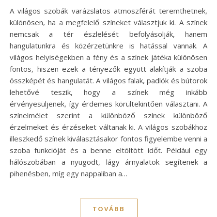
A világos szobák varázslatos atmoszférát teremthetnek,
különösen, ha a megfelelő színeket választjuk ki. A színek
nemcsak a tér észlelését befolyásolják, hanem
hangulatunkra és közérzetünkre is hatással vannak. A
világos helyiségekben a fény és a színek játéka különösen
fontos, hiszen ezek a tényezők együtt alakítják a szoba
összképét és hangulatát. A világos falak, padlók és bútorok
lehetővé teszik, hogy a színek még inkább
érvényesüljenek, így érdemes körültekintően választani. A
színelmélet szerint a különböző színek különböző
érzelmeket és érzéseket váltanak ki. A világos szobákhoz
illeszkedő színek kiválasztásakor fontos figyelembe venni a
szoba funkcióját és a benne eltöltött időt. Például egy
hálószobában a nyugodt, lágy árnyalatok segítenek a
pihenésben, míg egy nappaliban a…
TOVÁBB