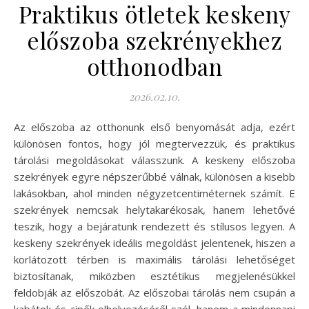
Praktikus ötletek keskeny
előszoba szekrényekhez
otthonodban
2026.02.10.
Az előszoba az otthonunk első benyomását adja, ezért
különösen fontos, hogy jól megtervezzük, és praktikus
tárolási megoldásokat válasszunk. A keskeny előszoba
szekrények egyre népszerűbbé válnak, különösen a kisebb
lakásokban, ahol minden négyzetcentiméternek számít. E
szekrények nemcsak helytakarékosak, hanem lehetővé
teszik, hogy a bejáratunk rendezett és stílusos legyen. A
keskeny szekrények ideális megoldást jelentenek, hiszen a
korlátozott térben is maximális tárolási lehetőséget
biztosítanak, miközben esztétikus megjelenésükkel
feldobják az előszobát. Az előszobai tárolás nem csupán a
kabátok és cipők elhelyezéséről szól, hanem a mindennapi