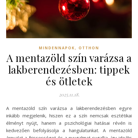
,
MINDENNAPOK
OTTHON
A mentazöld szín varázsa a
lakberendezésben: tippek
és ötletek
2025.11.18.
A mentazöld szín varázsa a lakberendezésben egyre
inkább megjelenik, hiszen ez a szín nemcsak esztétikai
élményt nyújt, hanem a pszichológiai hatásai révén is
kedvezően befolyásolja a hangulatunkat. A mentazöld
árnyalat a frissességet és a nyugalmat sugallja, így ideális