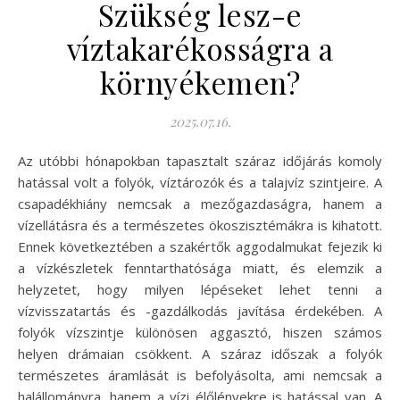
Szükség lesz-e
víztakarékosságra a
környékemen?
2025.07.16.
Az utóbbi hónapokban tapasztalt száraz időjárás komoly
hatással volt a folyók, víztározók és a talajvíz szintjeire. A
csapadékhiány nemcsak a mezőgazdaságra, hanem a
vízellátásra és a természetes ökoszisztémákra is kihatott.
Ennek következtében a szakértők aggodalmukat fejezik ki
a vízkészletek fenntarthatósága miatt, és elemzik a
helyzetet, hogy milyen lépéseket lehet tenni a
vízvisszatartás és -gazdálkodás javítása érdekében. A
folyók vízszintje különösen aggasztó, hiszen számos
helyen drámaian csökkent. A száraz időszak a folyók
természetes áramlását is befolyásolta, ami nemcsak a
halállományra, hanem a vízi élőlényekre is hatással van. A