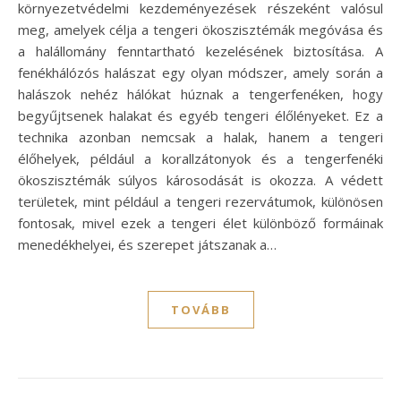
környezetvédelmi kezdeményezések részeként valósul
meg, amelyek célja a tengeri ökoszisztémák megóvása és
a halállomány fenntartható kezelésének biztosítása. A
fenékhálózós halászat egy olyan módszer, amely során a
halászok nehéz hálókat húznak a tengerfenéken, hogy
begyűjtsenek halakat és egyéb tengeri élőlényeket. Ez a
technika azonban nemcsak a halak, hanem a tengeri
élőhelyek, például a korallzátonyok és a tengerfenéki
ökoszisztémák súlyos károsodását is okozza. A védett
területek, mint például a tengeri rezervátumok, különösen
fontosak, mivel ezek a tengeri élet különböző formáinak
menedékhelyei, és szerepet játszanak a…
TOVÁBB