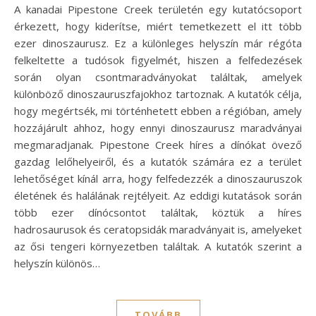
A kanadai Pipestone Creek területén egy kutatócsoport
érkezett, hogy kiderítse, miért temetkezett el itt több
ezer dinoszaurusz. Ez a különleges helyszín már régóta
felkeltette a tudósok figyelmét, hiszen a felfedezések
során olyan csontmaradványokat találtak, amelyek
különböző dinoszauruszfajokhoz tartoznak. A kutatók célja,
hogy megértsék, mi történhetett ebben a régióban, amely
hozzájárult ahhoz, hogy ennyi dinoszaurusz maradványai
megmaradjanak. Pipestone Creek híres a dínókat övező
gazdag lelőhelyeiről, és a kutatók számára ez a terület
lehetőséget kínál arra, hogy felfedezzék a dinoszauruszok
életének és halálának rejtélyeit. Az eddigi kutatások során
több ezer dínócsontot találtak, köztük a híres
hadrosaurusok és ceratopsidák maradványait is, amelyeket
az ősi tengeri környezetben találtak. A kutatók szerint a
helyszín különös…
TOVÁBB