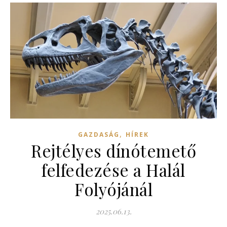
,
GAZDASÁG
HÍREK
Rejtélyes dínótemető
felfedezése a Halál
Folyójánál
2025.06.13.