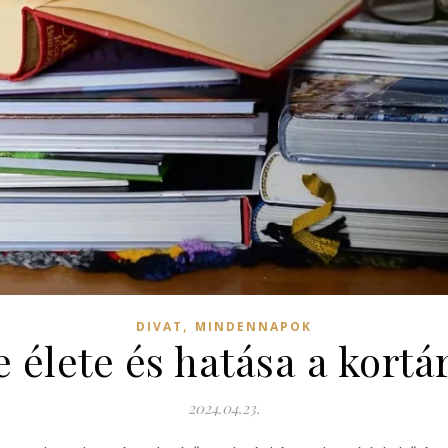
,
DIVAT
MINDENNAPOK
 élete és hatása a kort
2024.04.23.