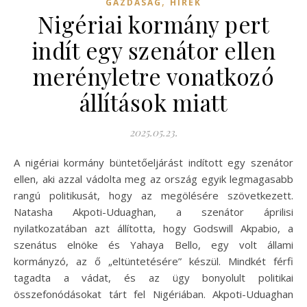
,
GAZDASÁG
HÍREK
Nigériai kormány pert
indít egy szenátor ellen
merényletre vonatkozó
állítások miatt
2025.05.23.
A nigériai kormány büntetőeljárást indított egy szenátor
ellen, aki azzal vádolta meg az ország egyik legmagasabb
rangú politikusát, hogy az megölésére szövetkezett.
Natasha Akpoti-Uduaghan, a szenátor áprilisi
nyilatkozatában azt állította, hogy Godswill Akpabio, a
szenátus elnöke és Yahaya Bello, egy volt állami
kormányzó, az ő „eltüntetésére” készül. Mindkét férfi
tagadta a vádat, és az ügy bonyolult politikai
összefonódásokat tárt fel Nigériában. Akpoti-Uduaghan