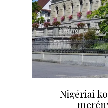
Nigériai k
merény