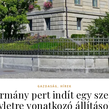
,
GAZDASÁG
HÍREK
ormány pert indít egy sze
letre vonatkozó állításo