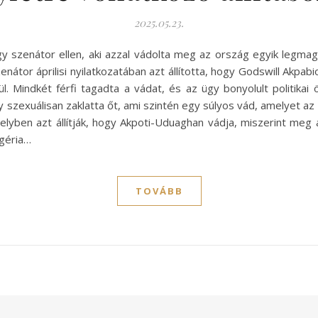
2025.05.23.
egy szenátor ellen, aki azzal vádolta meg az ország egyik legm
átor áprilisi nyilatkozatában azt állította, hogy Godswill Akpabi
l. Mindkét férfi tagadta a vádat, és az ügy bonyolult politikai 
szexuálisan zaklatta őt, ami szintén egy súlyos vád, amelyet az
elyben azt állítják, hogy Akpoti-Uduaghan vádja, miszerint meg a
igéria…
TOVÁBB