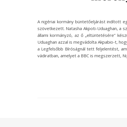
A nigériai kormány büntetőeljárást indított 
szövetkezett. Natasha Akpoti-Uduaghan, a szen
állami kormányzó, az ő „eltüntetésére” készü
Uduaghan azzal is megvádolta Akpabio-t, hogy 
a Legfelsőbb Bíróságnál tett feljelentést, am
vádiratban, amelyet a BBC is megszerzett, N