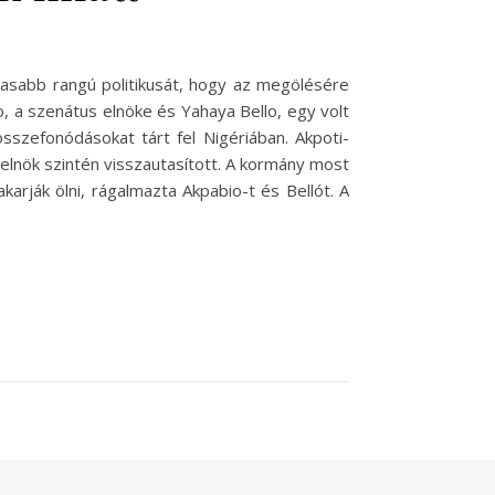
agasabb rangú politikusát, hogy az megölésére
o, a szenátus elnöke és Yahaya Bello, egy volt
összefonódásokat tárt fel Nigériában. Akpoti-
 elnök szintén visszautasított. A kormány most
karják ölni, rágalmazta Akpabio-t és Bellót. A