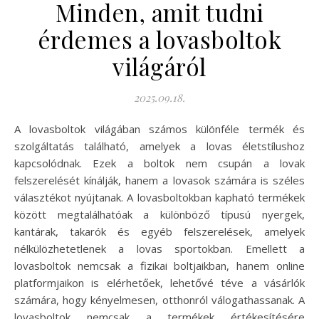
Minden, amit tudni
érdemes a lovasboltok
világáról
2025.09.18.
A lovasboltok világában számos különféle termék és
szolgáltatás található, amelyek a lovas életstílushoz
kapcsolódnak. Ezek a boltok nem csupán a lovak
felszerelését kínálják, hanem a lovasok számára is széles
választékot nyújtanak. A lovasboltokban kapható termékek
között megtalálhatóak a különböző típusú nyergek,
kantárak, takarók és egyéb felszerelések, amelyek
nélkülözhetetlenek a lovas sportokban. Emellett a
lovasboltok nemcsak a fizikai boltjaikban, hanem online
platformjaikon is elérhetőek, lehetővé téve a vásárlók
számára, hogy kényelmesen, otthonról válogathassanak. A
lovasboltok nemcsak a termékek értékesítésére