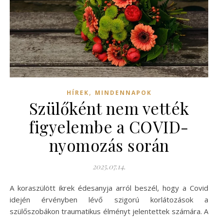
,
HÍREK
MINDENNAPOK
Szülőként nem vették
figyelembe a COVID-
nyomozás során
2025.07.14.
A koraszülött ikrek édesanyja arról beszél, hogy a Covid
idején érvényben lévő szigorú korlátozások a
szülőszobákon traumatikus élményt jelentettek számára. A