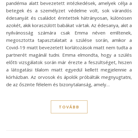
pandémia alatt bevezetett intézkedések, amelyek célja a
betegek és a személyzet védelme volt, sok várandós
édesanyát és családot érintettek hátrányosan, különösen
azokét, akik koraszülött babákat vártak. Az édesanya, akit a
nyilvánosság számára csak Emma néven említenek,
megosztotta tapasztalatait a szülése során, amikor a
Covid-19 miatt bevezetett korlátozások miatt nem tudta a
partnerét magánál tudni. Emma elmondta, hogy a szülés
előtti vizsgálatok során már érezte a feszültséget, hiszen
a látogatási tilalom miatt egyedül kellett megjelennie a
kórházban. Az orvosok és ápolók próbálták megnyugtatni,
de az őszinte félelem és bizonytalanság, amely…
TOVÁBB