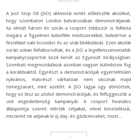
A Just Stop Oil (JSO) aktivistái ismét előkészítik akcióikat,
hogy szombaton London belvárosában demonstráljanak.
Az elmúlt három év során a csoport többször is felhívta
magára a figyelmet különféle módszerekkel, beleértve a
festékkel való locsolást és az utak blokkolását. Ezen akcióik
során sokan felháborodtak, és a JSO a legellenszenvesebb
kampánycsoportok közé került az Egyesült Királyságban.
Szombati megmozdulásuk azonban nagyon különbözni fog
a korábbiaktól. Egyrészt a demonstrációjuk egyértelműen
nyilvános, másrészt várhatóan nem okoznak majd
tömegzavart, mint azelőtt. A JSO tagjai úgy döntöttek,
hogy ez lesz az utolsó demonstrációjuk, és felfüggesztik a
civil engedetlenség kampányát. A csoport hivatalos
álláspontja szerint elérték céljaikat, mivel követelésük,
miszerint ne adjanak ki új olaj- és gázlicenceket, most…