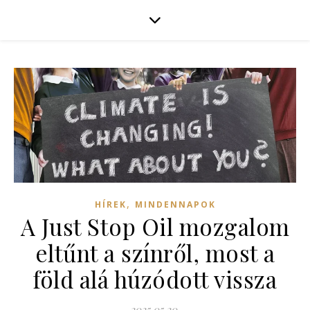
,
HÍREK
MINDENNAPOK
A Just Stop Oil mozgalom
eltűnt a színről, most a
föld alá húzódott vissza
2025.05.20.