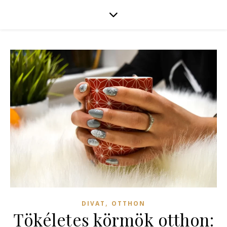
,
DIVAT
OTTHON
Tökéletes körmök otthon: