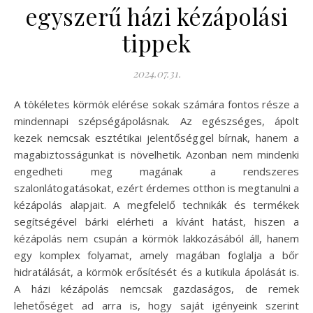
egyszerű házi kézápolási
tippek
2024.07.31.
A tökéletes körmök elérése sokak számára fontos része a
mindennapi szépségápolásnak. Az egészséges, ápolt
kezek nemcsak esztétikai jelentőséggel bírnak, hanem a
magabiztosságunkat is növelhetik. Azonban nem mindenki
engedheti meg magának a rendszeres
szalonlátogatásokat, ezért érdemes otthon is megtanulni a
kézápolás alapjait. A megfelelő technikák és termékek
segítségével bárki elérheti a kívánt hatást, hiszen a
kézápolás nem csupán a körmök lakkozásából áll, hanem
egy komplex folyamat, amely magában foglalja a bőr
hidratálását, a körmök erősítését és a kutikula ápolását is.
A házi kézápolás nemcsak gazdaságos, de remek
lehetőséget ad arra is, hogy saját igényeink szerint