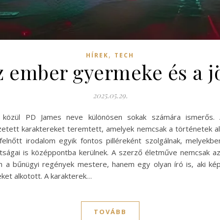
,
HÍREK
TECH
z ember gyermeke és a jö
2025.05.29.
 közül PD James neve különösen sokak számára ismerős. Az
zetett karaktereket teremtett, amelyek nemcsak a történetek ala
felnőtt irodalom egyik fontos pilléreként szolgálnak, melyek
tságai is középpontba kerülnek. A szerző életműve nemcsak a
 a bűnügyi regények mestere, hanem egy olyan író is, aki képe
ket alkotott. A karakterek…
TOVÁBB