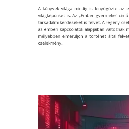
A könyvek világa mindig is lenyűgözte az
világképünket is. Az „Ember gyermeke” című
társadalmi kérdéseket is felvet. A regény cse
az emberi kapcsolatok alapjaiban változnak 
mélyebben elmerüljön a történet által felve
cselekmény…