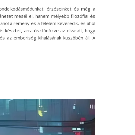
gondolkodásmódunkat, érzéseinket és még a
netet mesél el, hanem mélyebb filozófiai és
 ahol a remény és a félelem keveredik, és ahol
is késztet, arra ösztönözve az olvasót, hogy
 és az emberiség kihalásának küszöbén áll. A