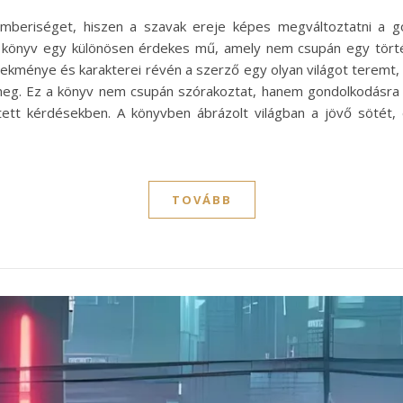
 emberiséget, hiszen a szavak ereje képes megváltoztatni a 
 könyv egy különösen érdekes mű, amely nem csupán egy törté
lekménye és karakterei révén a szerző egy olyan világot teremt,
meg. Ez a könyv nem csupán szórakoztat, hanem gondolkodásra 
tett kérdésekben. A könyvben ábrázolt világban a jövő sötét,
TOVÁBB