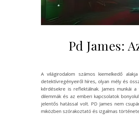
Pd James: A
A világirodalom számos kiemelkedő alakja
detektívregényeiről híres, olyan mély és öss
kérdésekre is reflektálnak. James munkái a 
dilemmák és az emberi kapcsolatok bonyolul
jelentős hatással volt. PD James nem csupán
miközben szórakoztató és izgalmas története