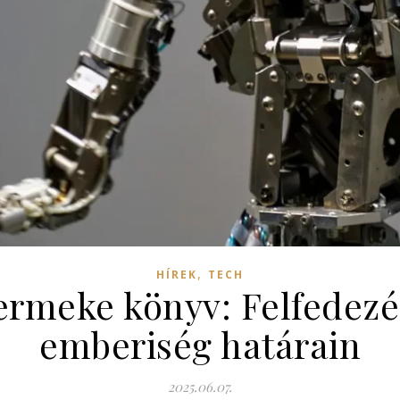
,
HÍREK
TECH
rmeke könyv: Felfedezés
emberiség határain
2025.06.07.