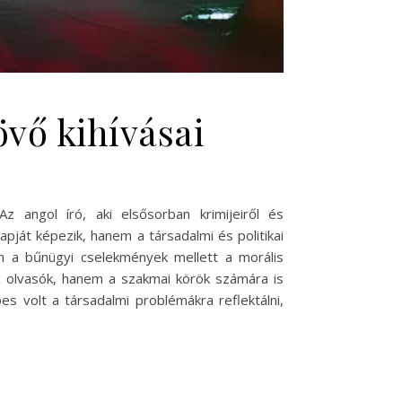
vő kihívásai
 angol író, aki elsősorban krimijeiről és
pját képezik, hanem a társadalmi és politikai
ben a bűnügyi cselekmények mellett a morális
z olvasók, hanem a szakmai körök számára is
s volt a társadalmi problémákra reflektálni,