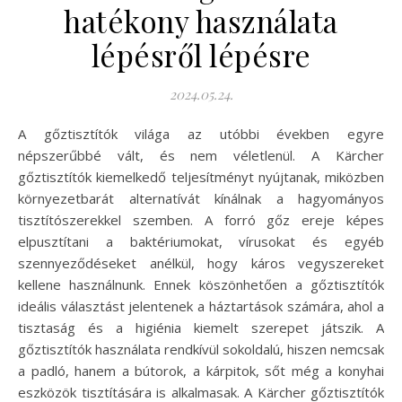
hatékony használata
lépésről lépésre
2024.05.24.
A gőztisztítók világa az utóbbi években egyre
népszerűbbé vált, és nem véletlenül. A Kärcher
gőztisztítók kiemelkedő teljesítményt nyújtanak, miközben
környezetbarát alternatívát kínálnak a hagyományos
tisztítószerekkel szemben. A forró gőz ereje képes
elpusztítani a baktériumokat, vírusokat és egyéb
szennyeződéseket anélkül, hogy káros vegyszereket
kellene használnunk. Ennek köszönhetően a gőztisztítók
ideális választást jelentenek a háztartások számára, ahol a
tisztaság és a higiénia kiemelt szerepet játszik. A
gőztisztítók használata rendkívül sokoldalú, hiszen nemcsak
a padló, hanem a bútorok, a kárpitok, sőt még a konyhai
eszközök tisztítására is alkalmasak. A Kärcher gőztisztítók