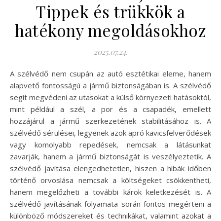
Tippek és trükkök a
hatékony megoldásokhoz
2025.07.24.
A szélvédő nem csupán az autó esztétikai eleme, hanem
alapvető fontosságú a jármű biztonságában is. A szélvédő
segít megvédeni az utasokat a külső környezeti hatásoktól,
mint például a szél, a por és a csapadék, emellett
hozzájárul a jármű szerkezetének stabilitásához is. A
szélvédő sérülései, legyenek azok apró kavicsfelverődések
vagy komolyabb repedések, nemcsak a látásunkat
zavarják, hanem a jármű biztonságát is veszélyeztetik. A
szélvédő javítása elengedhetetlen, hiszen a hibák időben
történő orvoslása nemcsak a költségeket csökkentheti,
hanem megelőzheti a további károk keletkezését is. A
szélvédő javításának folyamata során fontos megérteni a
különböző módszereket és technikákat, valamint azokat a