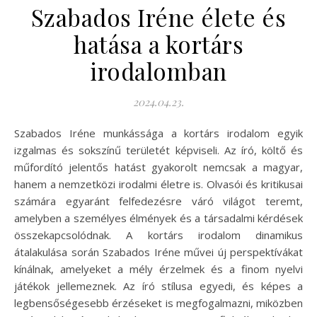
Szabados Iréne élete és
hatása a kortárs
irodalomban
2024.04.23.
Szabados Iréne munkássága a kortárs irodalom egyik
izgalmas és sokszínű területét képviseli. Az író, költő és
műfordító jelentős hatást gyakorolt nemcsak a magyar,
hanem a nemzetközi irodalmi életre is. Olvasói és kritikusai
számára egyaránt felfedezésre váró világot teremt,
amelyben a személyes élmények és a társadalmi kérdések
összekapcsolódnak. A kortárs irodalom dinamikus
átalakulása során Szabados Iréne művei új perspektívákat
kínálnak, amelyeket a mély érzelmek és a finom nyelvi
játékok jellemeznek. Az író stílusa egyedi, és képes a
legbensőségesebb érzéseket is megfogalmazni, miközben