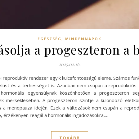
,
EGÉSZSÉG
MINDENNAPOK
solja a progeszteron a 
2025.02.16.
 reproduktív rendszer egyik kulcsfontosságú eleme. Számos funkci
klust és a terhességet is. Azonban nem csupán a reprodukciós
 hormonális egyensúlynak köszönhetően a progeszteron segí
k mérséklésében. A progeszteron szintje a különböző életkor
 és a menopauza idején. Ezek a változások nem csupán a repro
ve, érzékenyen reagál a hormonális ingadozásokra,…
TOVÁBB