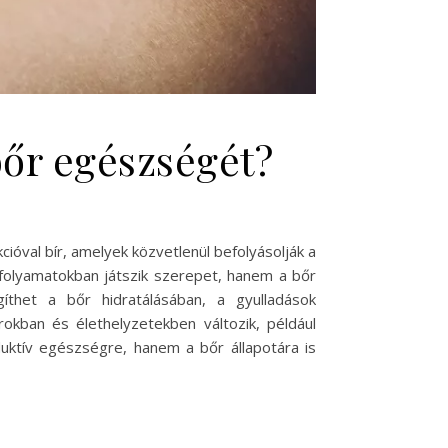
bőr egészségét?
óval bír, amelyek közvetlenül befolyásolják a
 folyamatokban játszik szerepet, hanem a bőr
thet a bőr hidratálásában, a gyulladások
okban és élethelyzetekben változik, például
duktív egészségre, hanem a bőr állapotára is