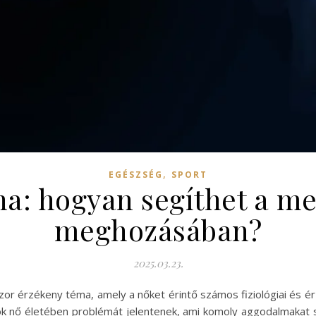
,
EGÉSZSÉG
SPORT
na: hogyan segíthet a m
meghozásában?
2025.03.23.
zor érzékeny téma, amely a nőket érintő számos fiziológiai és é
 sok nő életében problémát jelentenek, ami komoly aggodalmakat s