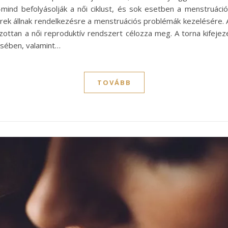
-mind befolyásolják a női ciklust, és sok esetben a menstruá
erek állnak rendelkezésre a menstruációs problémák kezelésére.
ttan a női reproduktív rendszert célozza meg. A torna kifejezet
sében, valamint…
TOVÁBB