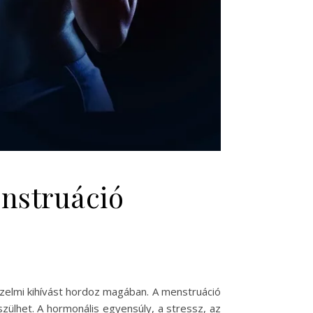
enstruáció
rzelmi kihívást hordoz magában. A menstruáció
zülhet. A hormonális egyensúly, a stressz, az