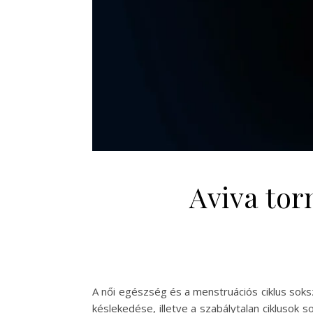
Aviva tor
A női egészség és a menstruációs ciklus soks
késlekedése, illetve a szabálytalan ciklusok