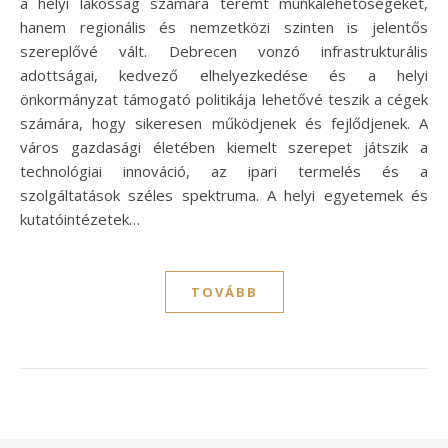
a helyi lakosság számára teremt munkalehetőségeket,
hanem regionális és nemzetközi szinten is jelentős
szereplővé vált. Debrecen vonzó infrastrukturális
adottságai, kedvező elhelyezkedése és a helyi
önkormányzat támogató politikája lehetővé teszik a cégek
számára, hogy sikeresen működjenek és fejlődjenek. A
város gazdasági életében kiemelt szerepet játszik a
technológiai innováció, az ipari termelés és a
szolgáltatások széles spektruma. A helyi egyetemek és
kutatóintézetek…
TOVÁBB