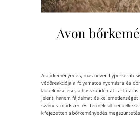
Avon bőrkemén
A bőrkeményedés, más néven hyperkeratosis, 
védőreakciója a folyamatos nyomásra és dörz
lábbeli viselése, a hosszú időn át tartó ál
jelent, hanem fájdalmat és kellemetlenséget
számos módszer és termék áll rendelkezés
kifejezetten a bőrkeményedés megszüntetésé