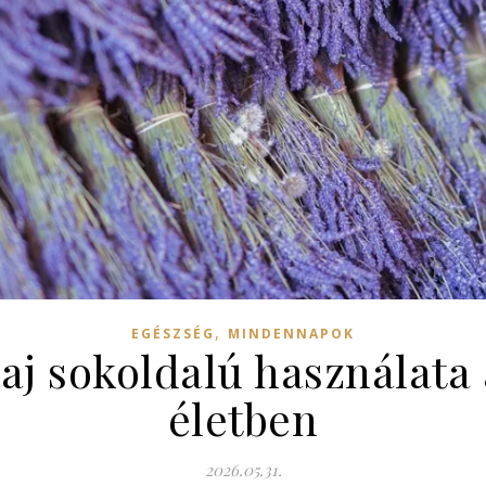
,
EGÉSZSÉG
MINDENNAPOK
laj sokoldalú használata
életben
2026.05.31.