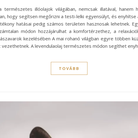
 a természetes illóolajok világában, nemcsak illatával, hanem
an, hogy segítsen megőrizni a testi-lelki egyensúlyt, és enyhítse 
ótékony hatásai pedig számos területen hasznosak lehetnek. E
számtalan módon hozzájárulhat a komfortérzethez, a relaxáci
lvászavarok kezelésében A mai rohanó világban egyre többen kü
vezethetnek. A levendulaolaj természetes módon segíthet enyhí
TOVÁBB