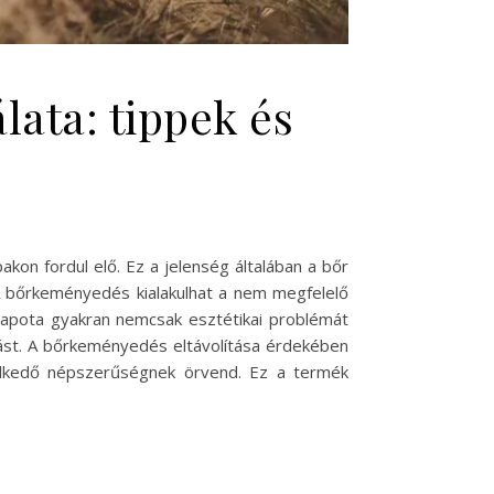
ata: tippek és
on fordul elő. Ez a jelenség általában a bőr
 A bőrkeményedés kialakulhat a nem megfelelő
llapota gyakran nemcsak esztétikai problémát
lást. A bőrkeményedés eltávolítása érdekében
elkedő népszerűségnek örvend. Ez a termék