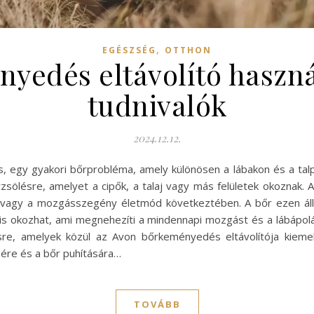
,
EGÉSZSÉG
OTTHON
yedés eltávolító használ
tudnivalók
2024.12.12.
egy gyakori bőrprobléma, amely különösen a lábakon és a talpak
sölésre, amelyet a cipők, a talaj vagy más felületek okoznak.
lás vagy a mozgásszegény életmód következtében. A bőr ezen á
 is okozhat, ami megnehezíti a mindennapi mozgást és a lábápo
re, amelyek közül az Avon bőrkeményedés eltávolítója kiem
re és a bőr puhítására…
TOVÁBB