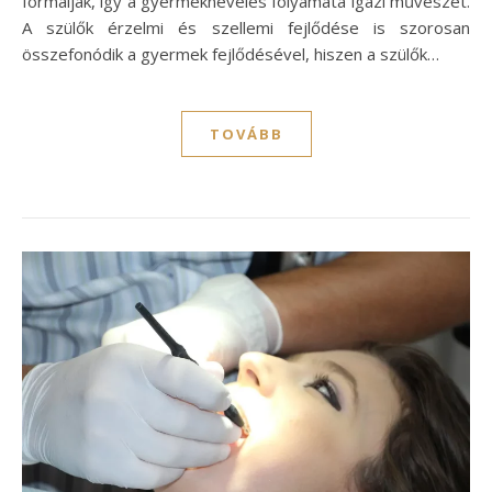
formálják, így a gyermeknevelés folyamata igazi művészet.
A szülők érzelmi és szellemi fejlődése is szorosan
összefonódik a gyermek fejlődésével, hiszen a szülők…
TOVÁBB