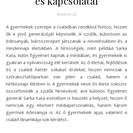
és kapcsolatai
2025.05.25.
A gyermekek szerepe a családban rendkívül fontos, hiszen
ők a jövő generációját képviselik. A szülők, különösen az
édesanyák, kulcsszerepet játszanak a nevelésükben és a
mindennapi életükben. A hírességek, mint például Sarka
Kata, külön figyelmet kapnak a médiában, és gyermekeik is
gyakran a nyilvánosság elé kerülnek. Az ő életük, fejlődésük
és a családi háttér sokakat érdekel, hiszen nemcsak a
szórakoztatóiparban van jelen a család, hanem a
hétköznapi életben is. A gyermekek neve és élete sokszor
összefonódik a szülők hírnevével, ami különös figyelmet
generál. Sarka Kata esetében is hasonló a helyzet, hiszen ő
nemcsak egy elismert médiapersonalitás, hanem három
gyermek édesanyja is. Az ő gyermekeik apja, valamint a
család dinamikája sok kérdést…