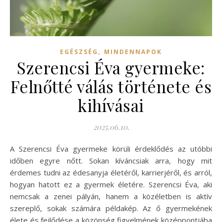
,
EGÉSZSÉG
MINDENNAPOK
Szerencsi Éva gyermeke:
Felnőtté válás története és
kihívásai
2025.06.10.
A Szerencsi Éva gyermeke körüli érdeklődés az utóbbi
időben egyre nőtt. Sokan kíváncsiak arra, hogy mit
érdemes tudni az édesanyja életéről, karrierjéről, és arról,
hogyan hatott ez a gyermek életére. Szerencsi Éva, aki
nemcsak a zenei pályán, hanem a közéletben is aktív
szereplő, sokak számára példakép. Az ő gyermekének
élete és fejlődése a közönség figyelmének középpontjába