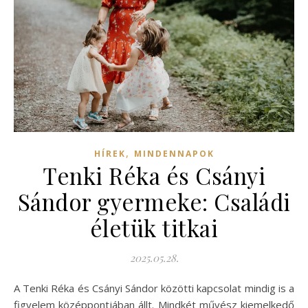
,
HÍREK
MINDENNAPOK
Tenki Réka és Csányi
Sándor gyermeke: Családi
életük titkai
2025.05.28.
A Tenki Réka és Csányi Sándor közötti kapcsolat mindig is a
figyelem középpontjában állt. Mindkét művész kiemelkedő