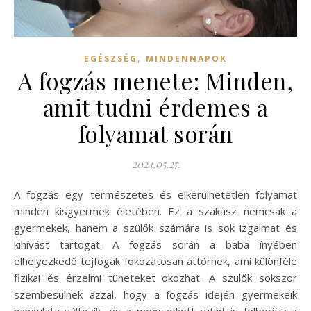
,
EGÉSZSÉG
MINDENNAPOK
A fogzás menete: Minden,
amit tudni érdemes a
folyamat során
2024.05.27.
A fogzás egy természetes és elkerülhetetlen folyamat
minden kisgyermek életében. Ez a szakasz nemcsak a
gyermekek, hanem a szülők számára is sok izgalmat és
kihívást tartogat. A fogzás során a baba ínyében
elhelyezkedő tejfogak fokozatosan áttörnek, ami különféle
fizikai és érzelmi tüneteket okozhat. A szülők sokszor
szembesülnek azzal, hogy a fogzás idején gyermekeik
hangulata változik, és a megszokott rutint is felborítja a