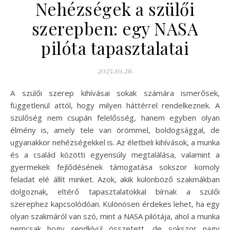
Nehézségek a szülői
szerepben: egy NASA
pilóta tapasztalatai
2025.10.26.
A szülői szerep kihívásai sokak számára ismerősek,
függetlenül attól, hogy milyen háttérrel rendelkeznek. A
szülőség nem csupán felelősség, hanem egyben olyan
élmény is, amely tele van örömmel, boldogsággal, de
ugyanakkor nehézségekkel is. Az életbeli kihívások, a munka
és a család közötti egyensúly megtalálása, valamint a
gyermekek fejlődésének támogatása sokszor komoly
feladat elé állít minket. Azok, akik különböző szakmákban
dolgoznak, eltérő tapasztalatokkal bírnak a szülői
szerephez kapcsolódóan. Különösen érdekes lehet, ha egy
olyan szakmáról van szó, mint a NASA pilótája, ahol a munka
nemcsak hogy rendkívül összetett, de sokszor nagy