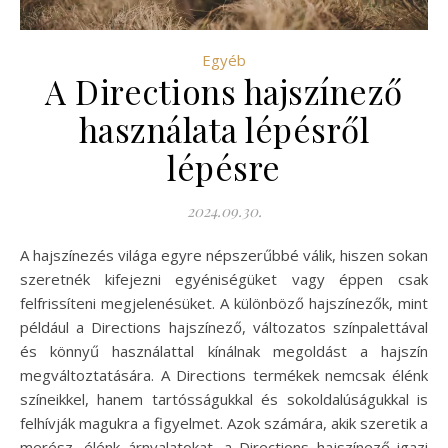
Egyéb
A Directions hajszínező
használata lépésről
lépésre
2024.09.30.
A hajszínezés világa egyre népszerűbbé válik, hiszen sokan
szeretnék kifejezni egyéniségüket vagy éppen csak
felfrissíteni megjelenésüket. A különböző hajszínezők, mint
például a Directions hajszínező, változatos színpalettával
és könnyű használattal kínálnak megoldást a hajszín
megváltoztatására. A Directions termékek nemcsak élénk
színeikkel, hanem tartósságukkal és sokoldalúságukkal is
felhívják magukra a figyelmet. Azok számára, akik szeretik a
merész, élénk árnyalatokat, a Directions hajszínező igazi