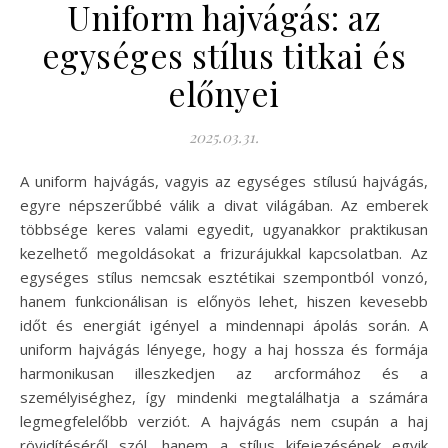
Uniform hajvágás: az
egységes stílus titkai és
előnyei
2025.03.31.
A uniform hajvágás, vagyis az egységes stílusú hajvágás,
egyre népszerűbbé válik a divat világában. Az emberek
többsége keres valami egyedit, ugyanakkor praktikusan
kezelhető megoldásokat a frizurájukkal kapcsolatban. Az
egységes stílus nemcsak esztétikai szempontból vonzó,
hanem funkcionálisan is előnyös lehet, hiszen kevesebb
időt és energiát igényel a mindennapi ápolás során. A
uniform hajvágás lényege, hogy a haj hossza és formája
harmonikusan illeszkedjen az arcformához és a
személyiséghez, így mindenki megtalálhatja a számára
legmegfelelőbb verziót. A hajvágás nem csupán a haj
rövidítéséről szól, hanem a stílus kifejezésének egyik