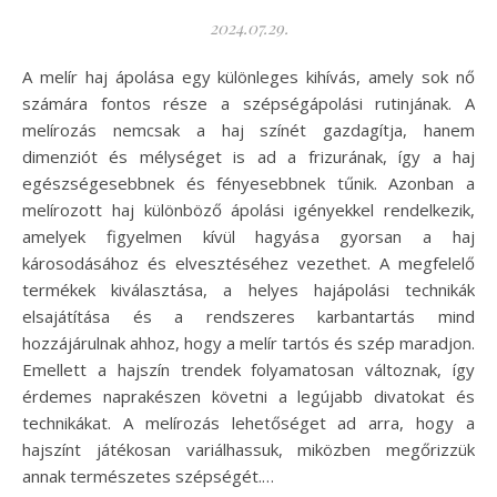
2024.07.29.
A melír haj ápolása egy különleges kihívás, amely sok nő
számára fontos része a szépségápolási rutinjának. A
melírozás nemcsak a haj színét gazdagítja, hanem
dimenziót és mélységet is ad a frizurának, így a haj
egészségesebbnek és fényesebbnek tűnik. Azonban a
melírozott haj különböző ápolási igényekkel rendelkezik,
amelyek figyelmen kívül hagyása gyorsan a haj
károsodásához és elvesztéséhez vezethet. A megfelelő
termékek kiválasztása, a helyes hajápolási technikák
elsajátítása és a rendszeres karbantartás mind
hozzájárulnak ahhoz, hogy a melír tartós és szép maradjon.
Emellett a hajszín trendek folyamatosan változnak, így
érdemes naprakészen követni a legújabb divatokat és
technikákat. A melírozás lehetőséget ad arra, hogy a
hajszínt játékosan variálhassuk, miközben megőrizzük
annak természetes szépségét.…