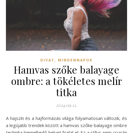
,
DIVAT
MINDENNAPOK
Hamvas szőke balayage
ombre: a tökéletes melír
titka
2024.09.12.
A hajszín és a hajformázás világa folyamatosan változik, és
a legújabb trendek között a hamvas szőke balayage ombre
technika kiemelkedő helyet foglal el. Ez a stílus nem csupán