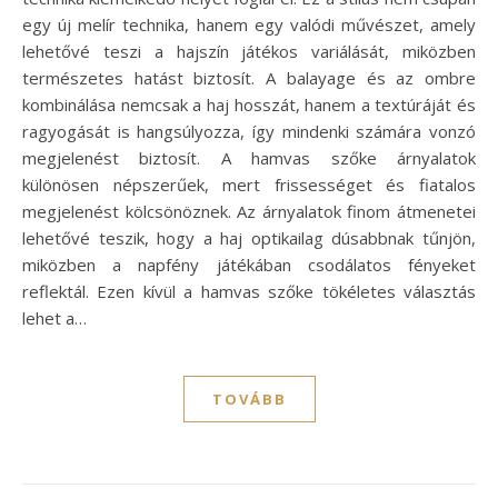
egy új melír technika, hanem egy valódi művészet, amely
lehetővé teszi a hajszín játékos variálását, miközben
természetes hatást biztosít. A balayage és az ombre
kombinálása nemcsak a haj hosszát, hanem a textúráját és
ragyogását is hangsúlyozza, így mindenki számára vonzó
megjelenést biztosít. A hamvas szőke árnyalatok
különösen népszerűek, mert frissességet és fiatalos
megjelenést kölcsönöznek. Az árnyalatok finom átmenetei
lehetővé teszik, hogy a haj optikailag dúsabbnak tűnjön,
miközben a napfény játékában csodálatos fényeket
reflektál. Ezen kívül a hamvas szőke tökéletes választás
lehet a…
TOVÁBB