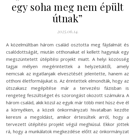
egy soha meg nem épült
útnak”
2025.06.14.
A közelmúltban három család osztotta meg fájdalmát és
csalódottságát, miután otthonaikat el kellett hagyniuk egy
megszüntetett útépítési projekt miatt. A helyi közösség
tagjai mélyen megérintettek a helyzetüktől, amely
nemcsak az ingatlanjaik elvesztését jelentette, hanem az
otthoni életformájukat is. Az érintettek elmondták, hogy az
útszakasz megépítése már a tervezési fázisban is
rengeteg feszültséget és szorongást okozott számukra. A
három család, akik közül az egyik már több mint húsz éve él
a környéken, a közeli önkormányzati hivatalban kezdte
keresni a megoldást, amikor értesültek arról, hogy a
tervezett útépítési projekt végül meghiúsul. Ekkor jöttek
rá, hogy a munkálatok megkezdése előtt az önkormányzat