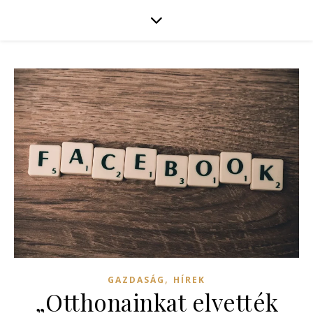
,
GAZDASÁG
HÍREK
„Otthonainkat elvették