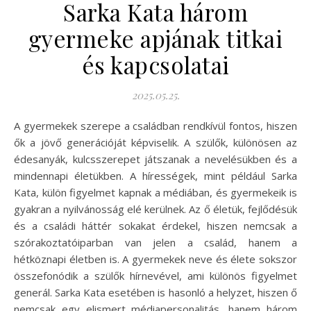
Sarka Kata három
gyermeke apjának titkai
és kapcsolatai
2025.05.25.
A gyermekek szerepe a családban rendkívül fontos, hiszen
ők a jövő generációját képviselik. A szülők, különösen az
édesanyák, kulcsszerepet játszanak a nevelésükben és a
mindennapi életükben. A hírességek, mint például Sarka
Kata, külön figyelmet kapnak a médiában, és gyermekeik is
gyakran a nyilvánosság elé kerülnek. Az ő életük, fejlődésük
és a családi háttér sokakat érdekel, hiszen nemcsak a
szórakoztatóiparban van jelen a család, hanem a
hétköznapi életben is. A gyermekek neve és élete sokszor
összefonódik a szülők hírnevével, ami különös figyelmet
generál. Sarka Kata esetében is hasonló a helyzet, hiszen ő
nemcsak egy elismert médiapersonalitás, hanem három