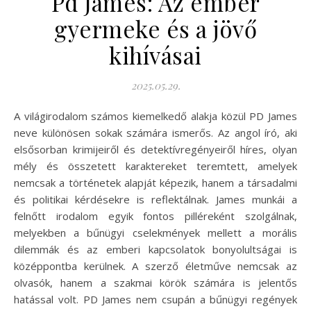
Pd James: Az ember
gyermeke és a jövő
kihívásai
2025.05.29.
A világirodalom számos kiemelkedő alakja közül PD James
neve különösen sokak számára ismerős. Az angol író, aki
elsősorban krimijeiről és detektívregényeiről híres, olyan
mély és összetett karaktereket teremtett, amelyek
nemcsak a történetek alapját képezik, hanem a társadalmi
és politikai kérdésekre is reflektálnak. James munkái a
felnőtt irodalom egyik fontos pilléreként szolgálnak,
melyekben a bűnügyi cselekmények mellett a morális
dilemmák és az emberi kapcsolatok bonyolultságai is
középpontba kerülnek. A szerző életműve nemcsak az
olvasók, hanem a szakmai körök számára is jelentős
hatással volt. PD James nem csupán a bűnügyi regények