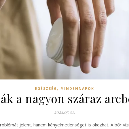
,
EGÉSZSÉG
MINDENNAPOK
kák a nagyon száraz arcb
2024.05.01.
problémát jelent, hanem kényelmetlenséget is okozhat. A bőr v