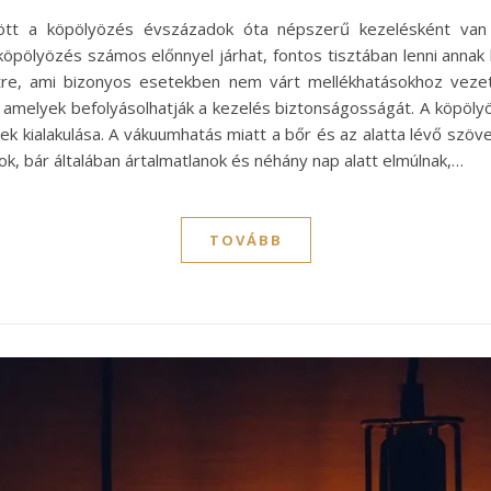
zött a köpölyözés évszázadok óta népszerű kezelésként van j
pölyözés számos előnnyel járhat, fontos tisztában lenni annak l
tre, ami bizonyos esetekben nem várt mellékhatásokhoz veze
 amelyek befolyásolhatják a kezelés biztonságosságát. A köpöly
ek kialakulása. A vákuumhatás miatt a bőr és az alatta lévő szöv
ltok, bár általában ártalmatlanok és néhány nap alatt elmúlnak,…
TOVÁBB