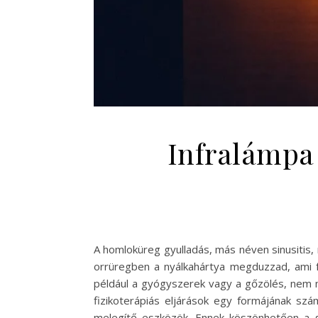
Infralámpa
A homloküreg gyulladás, más néven sinusitis
orrüregben a nyálkahártya megduzzad, ami 
például a gyógyszerek vagy a gőzölés, nem m
fizikoterápiás eljárások egy formájának sz
melegítő eszközök. Ennek köszönhetően a gyu