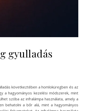
g gyulladás
yulladás következtében a homloküregben és az
ogy a hagyományos kezelési módszerek, mint
lhet szóba az infralámpa használata, amely a
ben behatolni a bőr alá, mint a hagyományos
ulási folyamatokat. Az infralámpa használata