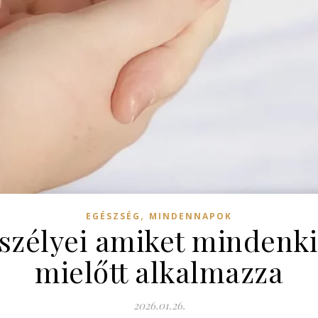
,
EGÉSZSÉG
MINDENNAPOK
szélyei amiket mindenk
mielőtt alkalmazza
2026.01.26.