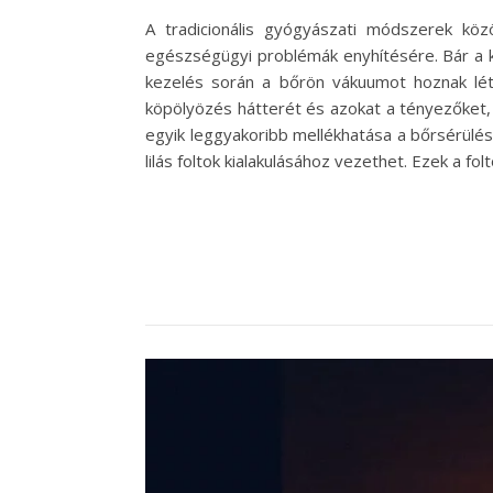
A tradicionális gyógyászati módszerek kö
egészségügyi problémák enyhítésére. Bár a kö
kezelés során a bőrön vákuumot hoznak lé
köpölyözés hátterét és azokat a tényezőket,
egyik leggyakoribb mellékhatása a bőrsérülés
lilás foltok kialakulásához vezethet. Ezek a fo