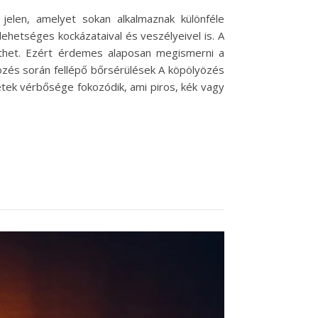
elen, amelyet sokan alkalmaznak különféle
ehetséges kockázataival és veszélyeivel is. A
thet. Ezért érdemes alaposan megismerni a
özés során fellépő bőrsérülések A köpölyözés
etek vérbősége fokozódik, ami piros, kék vagy