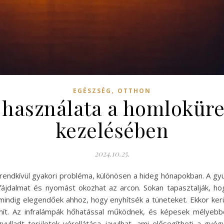
,
EGÉSZSÉG
OTTHON
 használata a homloküre
kezelésében
2024.10.25.
, rendkívül gyakori probléma, különösen a hideg hónapokban. A g
fájdalmat és nyomást okozhat az arcon. Sokan tapasztalják, h
indig elegendőek ahhoz, hogy enyhítsék a tüneteket. Ekkor kerü
ámít. Az infralámpák hőhatással működnek, és képesek mélyeb
lladt területek vérellátása javulhat, ami elősegítheti a gyógy