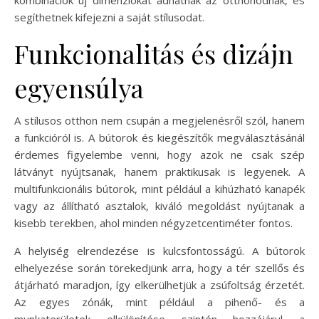
segíthetnek kifejezni a saját stílusodat.
Funkcionalitás és dizájn
egyensúlya
A stílusos otthon nem csupán a megjelenésről szól, hanem
a funkcióról is. A bútorok és kiegészítők megválasztásánál
érdemes figyelembe venni, hogy azok ne csak szép
látványt nyújtsanak, hanem praktikusak is legyenek. A
multifunkcionális bútorok, mint például a kihúzható kanapék
vagy az állítható asztalok, kiváló megoldást nyújtanak a
kisebb terekben, ahol minden négyzetcentiméter fontos.
A helyiség elrendezése is kulcsfontosságú. A bútorok
elhelyezése során törekedjünk arra, hogy a tér szellős és
átjárható maradjon, így elkerülhetjük a zsúfoltság érzetét.
Az egyes zónák, mint például a pihenő- és a
munkaterületek elkülönítése szintén hozzájárul a