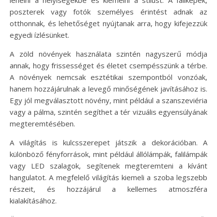
poszterek vagy fotók személyes érintést adnak az
otthonnak, és lehetőséget nyújtanak arra, hogy kifejezzük
egyedi ízlésünket.
A zöld növények használata szintén nagyszerű módja
annak, hogy frissességet és életet csempésszünk a térbe.
A növények nemcsak esztétikai szempontból vonzóak,
hanem hozzájárulnak a levegő minőségének javításához is.
Egy jól megválasztott növény, mint például a szanszeviéria
vagy a pálma, szintén segíthet a tér vizuális egyensúlyának
megteremtésében.
A világítás is kulcsszerepet játszik a dekorációban. A
különböző fényforrások, mint például állólámpák, falilámpák
vagy LED szalagok, segítenek megteremteni a kívánt
hangulatot. A megfelelő világítás kiemeli a szoba legszebb
részeit, és hozzájárul a kellemes atmoszféra
kialakításához.