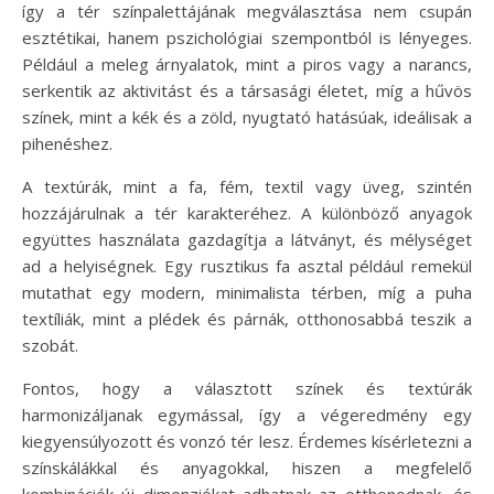
így a tér színpalettájának megválasztása nem csupán
esztétikai, hanem pszichológiai szempontból is lényeges.
Például a meleg árnyalatok, mint a piros vagy a narancs,
serkentik az aktivitást és a társasági életet, míg a hűvös
színek, mint a kék és a zöld, nyugtató hatásúak, ideálisak a
pihenéshez.
A textúrák, mint a fa, fém, textil vagy üveg, szintén
hozzájárulnak a tér karakteréhez. A különböző anyagok
együttes használata gazdagítja a látványt, és mélységet
ad a helyiségnek. Egy rusztikus fa asztal például remekül
mutathat egy modern, minimalista térben, míg a puha
textíliák, mint a plédek és párnák, otthonosabbá teszik a
szobát.
Fontos, hogy a választott színek és textúrák
harmonizáljanak egymással, így a végeredmény egy
kiegyensúlyozott és vonzó tér lesz. Érdemes kísérletezni a
színskálákkal és anyagokkal, hiszen a megfelelő
kombinációk új dimenziókat adhatnak az otthonodnak, és