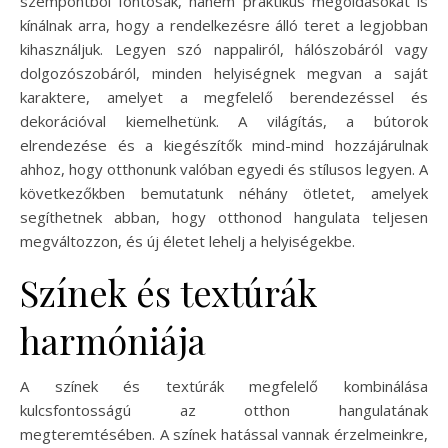
szempontból fontosak, hanem praktikus megoldásokat is
kínálnak arra, hogy a rendelkezésre álló teret a legjobban
kihasználjuk. Legyen szó nappaliról, hálószobáról vagy
dolgozószobáról, minden helyiségnek megvan a saját
karaktere, amelyet a megfelelő berendezéssel és
dekorációval kiemelhetünk. A világítás, a bútorok
elrendezése és a kiegészítők mind-mind hozzájárulnak
ahhoz, hogy otthonunk valóban egyedi és stílusos legyen. A
következőkben bemutatunk néhány ötletet, amelyek
segíthetnek abban, hogy otthonod hangulata teljesen
megváltozzon, és új életet lehelj a helyiségekbe.
Színek és textúrák
harmóniája
A színek és textúrák megfelelő kombinálása
kulcsfontosságú az otthon hangulatának
megteremtésében. A színek hatással vannak érzelmeinkre,