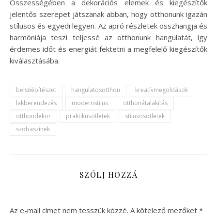
Összességében a dekorációs elemek és kiegészítők
jelentős szerepet játszanak abban, hogy otthonunk igazán
stílusos és egyedi legyen. Az apró részletek összhangja és
harmóniája teszi teljessé az otthonunk hangulatát, így
érdemes időt és energiát fektetni a megfelelő kiegészítők
kiválasztásába.
belsőépítészet
hangulatosotthon
kreatívmegoldások
lakberendezés
modernstílus
otthonátalakítás
otthondekor
praktikusötletek
stílusosötletek
szobaszínek
SZÓLJ HOZZÁ
Az e-mail címet nem tesszük közzé.
A kötelező mezőket
*