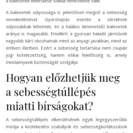
a balesetek elkerülése sokkal nehezebbé válik.
A balesetek súlyossága is jelentősen megnő a sebesség
növekedésével. Gyorshajtás esetén a sérülések
súlyosabbak lehetnek, és a halálos kimenetelű balesetek
aránya is magasabb. Emellett a gyorsan haladó járművek
nagyobb kárt okozhatnak mind az anyagi javakban, mind az
emberi életben. Ezért a sebesség betartása nem csupán
jogi kötelezettség, hanem etikai felelősség is, amely
mindannyiunk biztonságát szolgálja.
Hogyan előzhetjük meg
a sebességtúllépés
miatti bírságokat?
A sebességtúllépés elkerülésének egyik legegyszerűbb
módja a közlekedési szabályok és sebességkorlátozások