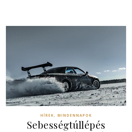
,
HÍREK
MINDENNAPOK
Sebességtúllépés