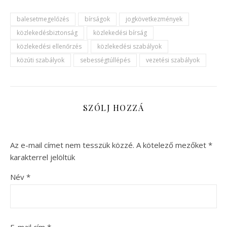
balesetmegelőzés
bírságok
jogkövetkezmények
közlekedésbiztonság
közlekedési bírság
közlekedési ellenőrzés
közlekedési szabályok
közúti szabályok
sebességtúllépés
vezetési szabályok
SZÓLJ HOZZÁ
Az e-mail címet nem tesszük közzé.
A kötelező mezőket
*
karakterrel jelöltük
Név
*
E-mail cím
*