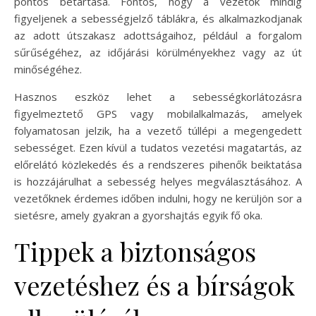
pontos betartása. Fontos, hogy a vezetők mindig
figyeljenek a sebességjelző táblákra, és alkalmazkodjanak
az adott útszakasz adottságaihoz, például a forgalom
sűrűségéhez, az időjárási körülményekhez vagy az út
minőségéhez.
Hasznos eszköz lehet a sebességkorlátozásra
figyelmeztető GPS vagy mobilalkalmazás, amelyek
folyamatosan jelzik, ha a vezető túllépi a megengedett
sebességet. Ezen kívül a tudatos vezetési magatartás, az
előrelátó közlekedés és a rendszeres pihenők beiktatása
is hozzájárulhat a sebesség helyes megválasztásához. A
vezetőknek érdemes időben indulni, hogy ne kerüljön sor a
sietésre, amely gyakran a gyorshajtás egyik fő oka.
Tippek a biztonságos
vezetéshez és a bírságok