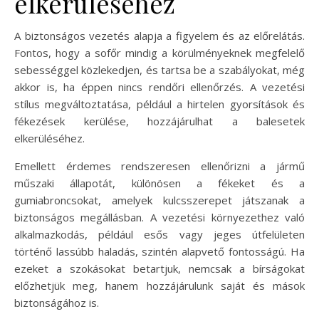
elkerüléséhez
A biztonságos vezetés alapja a figyelem és az előrelátás.
Fontos, hogy a sofőr mindig a körülményeknek megfelelő
sebességgel közlekedjen, és tartsa be a szabályokat, még
akkor is, ha éppen nincs rendőri ellenőrzés. A vezetési
stílus megváltoztatása, például a hirtelen gyorsítások és
fékezések kerülése, hozzájárulhat a balesetek
elkerüléséhez.
Emellett érdemes rendszeresen ellenőrizni a jármű
műszaki állapotát, különösen a fékeket és a
gumiabroncsokat, amelyek kulcsszerepet játszanak a
biztonságos megállásban. A vezetési környezethez való
alkalmazkodás, például esős vagy jeges útfelületen
történő lassúbb haladás, szintén alapvető fontosságú. Ha
ezeket a szokásokat betartjuk, nemcsak a bírságokat
előzhetjük meg, hanem hozzájárulunk saját és mások
biztonságához is.