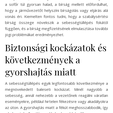
a sofőr túl gyorsan halad, a bírság mellett előfordulhat,
hogy a járművezetőt helyszíni bírságolás vagy eljárás alá
vonás éri. Kiemelten fontos tudni, hogy a szabálysértési
bírság összege növekszik a sebességtúllépés fokától
függően, és a bírság megfizetésének elmulasztása további
jogi problémákat eredményezhet.
Biztonsági kockázatok és
következmények a
gyorshajtás miatt
A sebességtúllépés egyik legfontosabb következménye a
megnövekedett baleseti kockázat. Minél nagyobb a
sebesség, annál nehezebb a vezetőnek reagálni váratlan
eseményekre, például hirtelen fékezésre vagy akadályokra
az úton. A gyorshajtás miatt a fékút meghosszabbodik, így