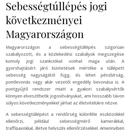
Sebességtúllépés jogi
következményei
Magyarországon
Magyarországon a sebességtúllépés szigorúan
szabályozott, és a közlekedési szabályok megszegése
komoly jogi szankciókat vonhat maga után. A
gyorshajtásért járó büntetések mértéke a túllépett
sebesség nagyságától függ, és lehet pénzbírság,
pontlevonás vagy akár vezetői engedély bevonása is. A
pontgyűjtő rendszer miatt a gyakori szabálysértők
könnyen elveszíthetik jogosítványukat, ami hosszabb távon
súlyos következményekkel járhat az életvitelükre nézve.
A sebességtúllépést a rendőrség különféle eszközökkel
ellenőrzi, például sebességmérő kamerákkal,
traffipaxokkal, illetve helyszíni ellenőrzésekkel. Amennyiben