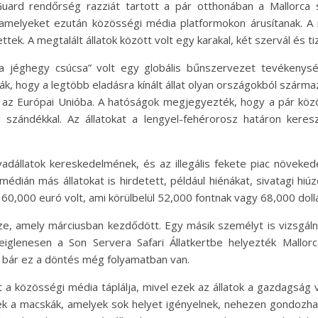
 Guard rendőrség razziát tartott a pár otthonában a Mallorca s
 amelyeket ezután közösségi média platformokon árusítanak. A 
k. A megtalált állatok között volt egy karakal, két szervál és ti
„a jéghegy csúcsa” volt egy globális bűnszervezet tevékenysé
dták, hogy a legtöbb eladásra kínált állat olyan országokból szá
 Európai Unióba. A hatóságok megjegyezték, hogy a pár közössé
i szándékkal. Az állatokat a lengyel-fehérorosz határon ker
dállatok kereskedelmének, és az illegális fekete piac növeked
médián más állatokat is hirdetett, például hiénákat, sivatagi hi
 60,000 euró volt, ami körülbelül 52,000 fontnak vagy 68,000 doll
e, amely márciusban kezdődött. Egy másik személyt is vizsgálnak
ideiglenesen a Son Servera Safari Állatkertbe helyezték Mall
 bár ez a döntés még folyamatban van.
t a közösségi média táplálja, mivel ezek az állatok a gazdagság
k a macskák, amelyek sok helyet igényelnek, nehezen gondozha