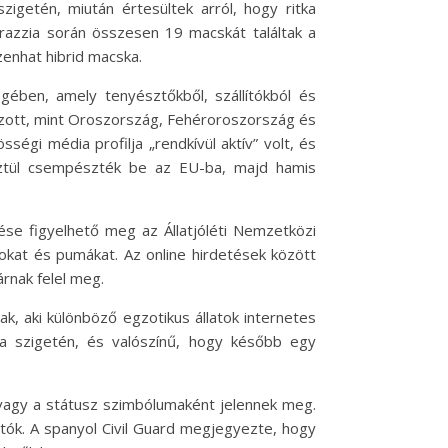
zigetén, miután értesültek arról, hogy ritka
razzia során összesen 19 macskát találtak a
zenhat hibrid macska.
gében, amely tenyésztőkből, szállítókból és
rmazott, mint Oroszország, Fehéroroszország és
gi média profilja „rendkívül aktív” volt, és
esztül csempészték be az EU-ba, majd hamis
ése figyelhető meg az Állatjóléti Nemzetközi
úzokat és pumákat. Az online hirdetések között
árnak felel meg.
, aki különböző egzotikus állatok internetes
orca szigetén, és valószínű, hogy később egy
 vagy a státusz szimbólumaként jelennek meg.
tók. A spanyol Civil Guard megjegyezte, hogy