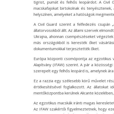
tigrist, pumát és felhős leopárdot. A Civil
macskafajokat birtokolnak és tenyésztenek,
helyszínen, amelyeket a hatóságok megmentette
A Civil Guard szerint a felfedezés csupán 
állatorvosokból állt. Az állami szervek elmon
Ukrajna, ahonnan csempészéseket végeztek az
más országokból is keresték őket vásárlás
dokumentumokkal terjesztették őket.
Európa központi csomópontja az egzotikus va
Alapítvány (IFAW) szerint. A pár a közösségi 
szerepelt egy felhős leopárd is, amelynek ára
Ez a razzia egy szélesebb körű művelet rész
értékesítésével foglalkozott. Az állatokat 
mentőközpontba kerülnek Alicante közelében,
Az egzotikus macskák iránti magas kereslete
Az IFAW szakértői figyelmeztetnek, hogy eze