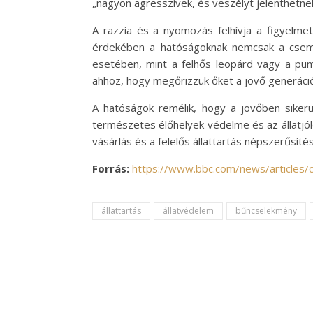
„nagyon agresszívek, és veszélyt jelenthetne
A razzia és a nyomozás felhívja a figyelmet
érdekében a hatóságoknak nemcsak a csempész
esetében, mint a felhős leopárd vagy a pu
ahhoz, hogy megőrizzük őket a jövő generáci
A hatóságok remélik, hogy a jövőben siker
természetes élőhelyek védelme és az állatjó
vásárlás és a felelős állattartás népszerűsí
Forrás:
https://www.bbc.com/news/articles
állattartás
állatvédelem
bűncselekmény