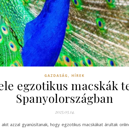
,
GAZDASÁG
HÍREK
tele egzotikus macskák t
Spanyolországban
2025.05.14.
akit azzal gyanúsítanak, hogy egzotikus macskákat árultak onlin