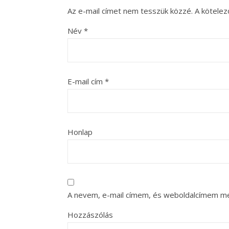
Az e-mail címet nem tesszük közzé.
A kötele
Név
*
E-mail cím
*
Honlap
A nevem, e-mail címem, és weboldalcímem m
Hozzászólás