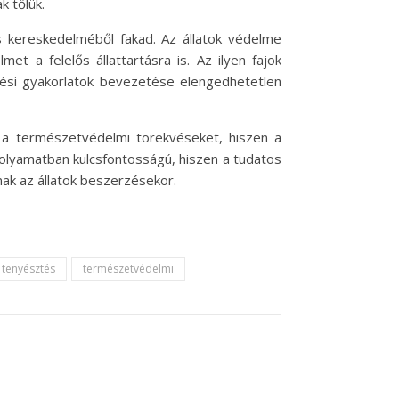
k tőlük.
is kereskedelméből fakad. Az állatok védelme
t a felelős állattartásra is. Az ilyen fajok
ési gyakorlatok bevezetése elengedhetetlen
 a természetvédelmi törekvéseket, hiszen a
olyamatban kulcsfontosságú, hiszen a tudatos
ak az állatok beszerzésekor.
tenyésztés
természetvédelmi