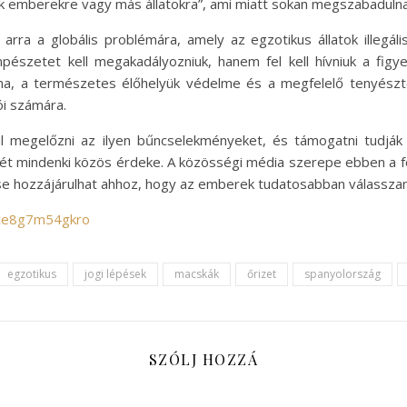
k emberekre vagy más állatokra”, ami miatt sokan megszabadulna
 arra a globális problémára, amely az egzotikus állatok illegál
etet kell megakadályozniuk, hanem fel kell hívniuk a figyelme
ma, a természetes élőhelyük védelme és a megfelelő tenyészt
ói számára.
ül megelőzni az ilyen bűncselekményeket, és támogatni tudják
lét mindenki közös érdeke. A közösségi média szerepe ebben a f
tése hozzájárulhat ahhoz, hogy az emberek tudatosabban válasszan
/ce8g7m54gkro
egzotikus
jogi lépések
macskák
őrizet
spanyolország
SZÓLJ HOZZÁ